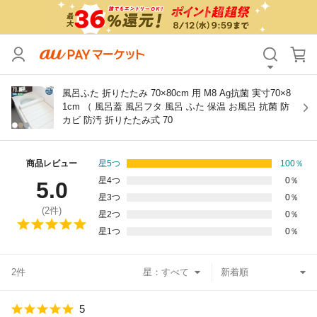
カテゴリ
すべて
価格
すべて
風呂ふた 折りたたみ 70×80cm 用 M8 Ag抗菌 実寸70×8
1cm （ 風呂蓋 風呂フタ 風呂 ふた 保温 お風呂 抗菌 防
カビ 防汚 折りたたみ式 70
支払い方法
すべて
その他の条件
商品レビュー
星5つ
100
％
星4つ
0
％
5.0
送料無料
タイムセール
星3つ
0
％
(
2
件)
星2つ
0
％
Pontaパス特典対象すべて
ポイントUPセレクトのみ
星1つ
0
％
サンキュー配送対象
レビューキャンペーン
2件
星：
キーワード
5