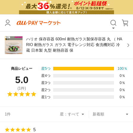
カテゴリ
すべて
価格
すべて
ハリオ 保存容器 600ml 耐熱ガラス製保存容器 丸 （ HA
RIO 耐熱ガラス ガラス 電子レンジ対応 食洗機対応 冷
蔵 日本製 丸型 耐熱容器 保
支払い方法
すべて
その他の条件
商品レビュー
星5つ
100
％
星4つ
0
％
5.0
送料無料
タイムセール
星3つ
0
％
(
1
件)
星2つ
0
％
Pontaパス特典対象すべて
ポイントUPセレクトのみ
星1つ
0
％
サンキュー配送対象
レビューキャンペーン
1件
星：
キーワード
5