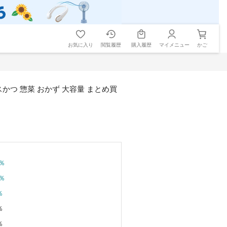
お気に入り
閲覧履歴
購入履歴
マイメニュー
かご
スかつ 惣菜 おかず 大容量 まとめ買
％
％
％
％
％