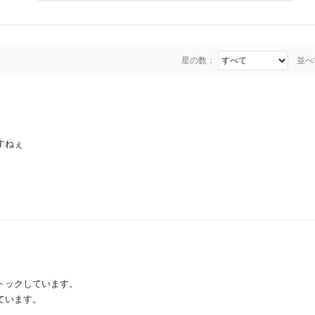
星の数：
並べ
すねぇ
トックしています。
ています。