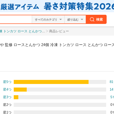
検索
絞り込む
かつ 惣菜 おかず 大容量 まとめ買い 業務用 レン
商品レビュー
や 監修 ロースとんかつ 24個 冷凍 トンカツ ロース とんかつ ロー
星5つ
81
星4つ
14
星3つ
5
星2つ
0
星1つ
0