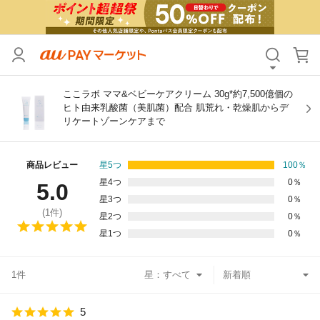
カテゴリ
すべて
価格
すべて
ここラボ ママ&ベビーケアクリーム 30g*約7,500億個の
ヒト由来乳酸菌（美肌菌）配合 肌荒れ・乾燥肌からデ
リケートゾーンケアまで
支払い方法
すべて
その他の条件
商品レビュー
星5つ
100
％
星4つ
0
％
5.0
送料無料
タイムセール
星3つ
0
％
(
1
件)
星2つ
0
％
Pontaパス特典対象すべて
ポイントUPセレクトのみ
星1つ
0
％
サンキュー配送対象
レビューキャンペーン
1件
星：
キーワード
5