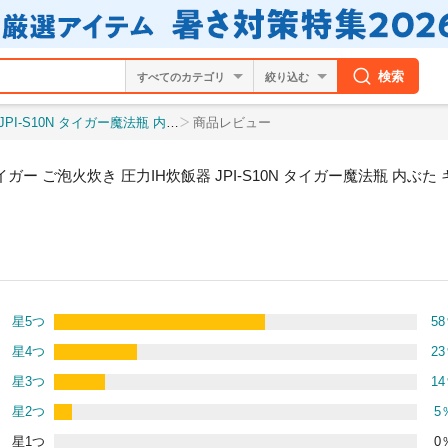
検索
絞り込む
ー魔法瓶 内ぶた キャップ食洗器対応 日本製
商品レビュー
炊飯器 5合炊き タイガー ご泡火炊き 圧力IH炊飯器 JPI-S10N タイガ
星5つ
58
星4つ
23
星3つ
14
星2つ
5
星1つ
0