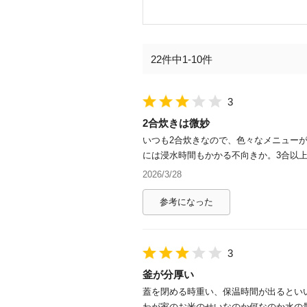
22件中1-10件
3
2合炊きは微妙
いつも2合炊きなので、色々なメニュー
には浸水時間もかかる不向きか。3合以
2026/3/28
参考になった
3
釜が分厚い
蓋を閉める時重い、保温時間が出るとい
わが家のお米のせいなのか何なのか水の