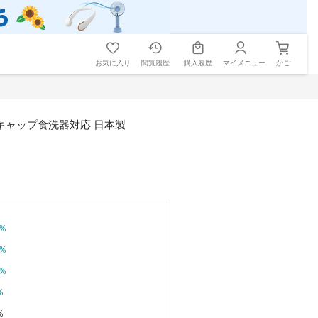
お気に入り
閲覧履歴
購入履歴
マイメニュー
かご
ー魔法瓶 内ぶた キャップ食洗器対応 日本製
％
％
％
％
％