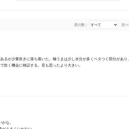
星の数：
並べ
があるが少量炊きに落ち着いた。極うまは少し水分が多くベタつく部分があり
上で炊く機会に検証する。音も思ったより大きい。
いかな。
量がうまくいかない