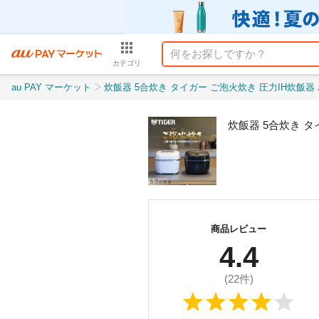
カテゴリ
au PAY マーケット
炊飯器 5合炊き タイガー ご泡火炊き 圧力IH炊飯器 JPI-S10N タイガ
商品レビュー
4.4
(
22
件)