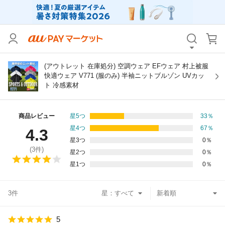
カテゴリ
すべて
価格
すべて
(アウトレット 在庫処分) 空調ウェア EFウェア 村上被服
快適ウェア V771 (服のみ) 半袖ニットブルゾン UVカッ
ト 冷感素材
支払い方法
すべて
その他の条件
商品レビュー
星5つ
33
％
星4つ
67
％
4.3
送料無料
タイムセール
星3つ
0
％
(
3
件)
星2つ
0
％
Pontaパス特典対象すべて
ポイントUPセレクトのみ
星1つ
0
％
サンキュー配送対象
レビューキャンペーン
3件
星：
キーワード
5