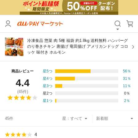
カテゴリ
すべて
価格
すべて
冷凍食品 惣菜 肉 5種 福袋 約1.8kg 送料無料 ハンバーグ
のり巻きチキン 唐揚げ 竜田揚げ アメリカンドッグ コロ
ッケ 味付き ホルモン
支払い方法
すべて
その他の条件
商品レビュー
星5つ
56
％
星4つ
31
％
4.4
送料無料
タイムセール
星3つ
11
％
(
45
件)
星2つ
0
％
Pontaパス特典対象すべて
ポイントUPセレクトのみ
星1つ
2
％
サンキュー配送対象
レビューキャンペーン
45件
星：
キーワード
4