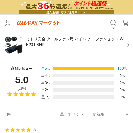
カテゴリ
すべて
価格
すべて
ミドリ安全 クールファン用 ハイパワー ファンセット W
E20-FSHP
支払い方法
すべて
その他の条件
商品レビュー
星5つ
100
％
星4つ
0
％
5.0
送料無料
タイムセール
星3つ
0
％
(
1
件)
星2つ
0
％
Pontaパス特典対象すべて
ポイントUPセレクトのみ
星1つ
0
％
サンキュー配送対象
レビューキャンペーン
1件
星：
キーワード
5