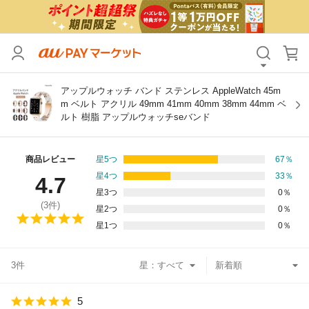
カテゴリ
すべて
価格
すべて
アップルウォッチ バンド ステンレス AppleWatch 45m
m ベルト アクリル 49mm 41mm 40mm 38mm 44mm ベ
ルト 樹脂 アップルウォッチseバンド
支払い方法
すべて
その他の条件
商品レビュー
星5つ
67
％
星4つ
33
％
4.7
送料無料
タイムセール
星3つ
0
％
(
3
件)
星2つ
0
％
Pontaパス特典対象すべて
ポイントUPセレクトのみ
星1つ
0
％
サンキュー配送対象
レビューキャンペーン
3件
星：
キーワード
5