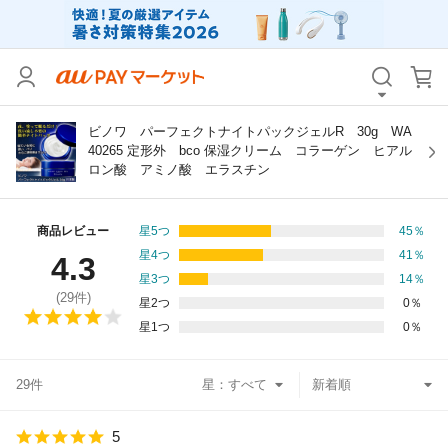
カテゴリ
すべて
価格
すべて
ビノワ パーフェクトナイトパックジェルR 30g WA
40265 定形外 bco 保湿クリーム コラーゲン ヒアル
ロン酸 アミノ酸 エラスチン
支払い方法
すべて
その他の条件
商品レビュー
星5つ
45
％
星4つ
41
％
4.3
送料無料
タイムセール
星3つ
14
％
(
29
件)
星2つ
0
％
Pontaパス特典対象すべて
ポイントUPセレクトのみ
星1つ
0
％
サンキュー配送対象
レビューキャンペーン
29件
星：
キーワード
5