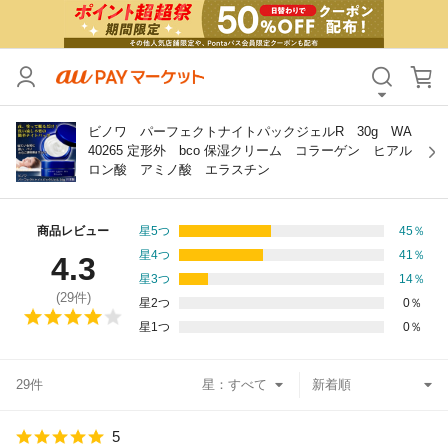
カテゴリ
すべて
価格
すべて
ビノワ パーフェクトナイトパックジェルR 30g WA
40265 定形外 bco 保湿クリーム コラーゲン ヒアル
ロン酸 アミノ酸 エラスチン
支払い方法
すべて
その他の条件
商品レビュー
星5つ
45
％
星4つ
41
％
4.3
送料無料
タイムセール
星3つ
14
％
(
29
件)
星2つ
0
％
Pontaパス特典対象すべて
ポイントUPセレクトのみ
星1つ
0
％
サンキュー配送対象
レビューキャンペーン
29件
星：
キーワード
5