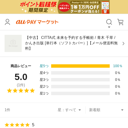
カテゴリ
すべて
価格
すべて
【中古】 CITTA式 未来を予約する手帳術 / 青木 千草 /
かんき出版 [単行本（ソフトカバー）]【メール便送料無
料】
支払い方法
すべて
その他の条件
商品レビュー
星5つ
100
％
星4つ
0
％
5.0
送料無料
タイムセール
星3つ
0
％
(
1
件)
星2つ
0
％
Pontaパス特典対象すべて
ポイントUPセレクトのみ
星1つ
0
％
サンキュー配送対象
レビューキャンペーン
1件
星：
キーワード
5