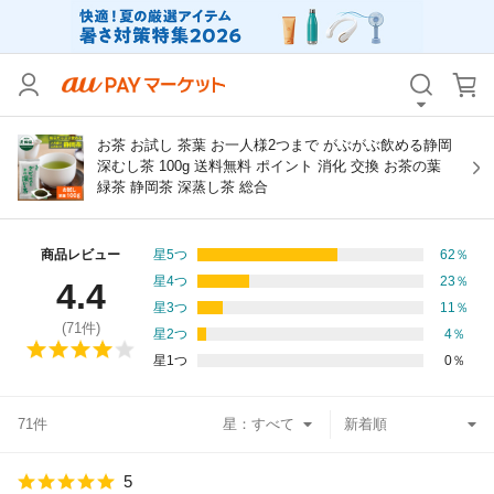
カテゴリ
すべて
価格
すべて
お茶 お試し 茶葉 お一人様2つまで がぶがぶ飲める静岡
深むし茶 100g 送料無料 ポイント 消化 交換 お茶の葉
緑茶 静岡茶 深蒸し茶 総合
支払い方法
すべて
その他の条件
商品レビュー
星5つ
62
％
星4つ
23
％
4.4
送料無料
タイムセール
星3つ
11
％
(
71
件)
星2つ
4
％
Pontaパス特典対象すべて
ポイントUPセレクトのみ
星1つ
0
％
サンキュー配送対象
レビューキャンペーン
71件
星：
キーワード
5