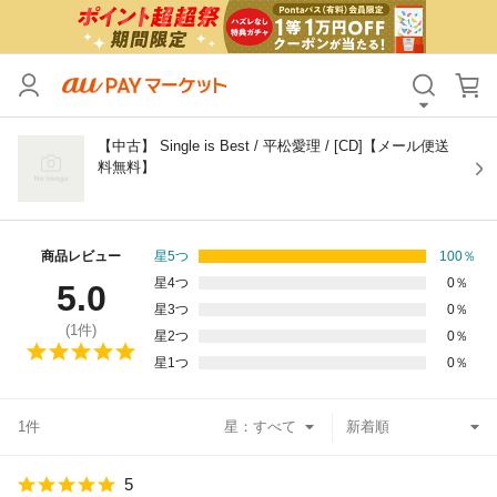
カテゴリ
すべて
価格
すべて
【中古】 Single is Best / 平松愛理 / [CD]【メール便送
料無料】
支払い方法
すべて
その他の条件
商品レビュー
星5つ
100
％
星4つ
0
％
5.0
送料無料
タイムセール
星3つ
0
％
(
1
件)
星2つ
0
％
Pontaパス特典対象すべて
ポイントUPセレクトのみ
星1つ
0
％
サンキュー配送対象
レビューキャンペーン
1件
星：
キーワード
5