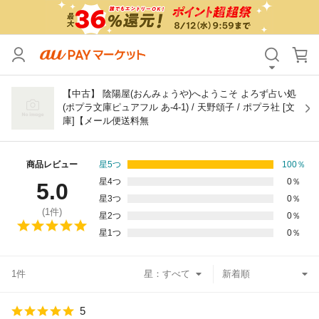
カテゴリ
すべて
価格
すべて
【中古】 陰陽屋(おんみょうや)へようこそ よろず占い処
(ポプラ文庫ピュアフル あ-4-1) / 天野頌子 / ポプラ社 [文
庫]【メール便送料無
支払い方法
すべて
その他の条件
商品レビュー
星5つ
100
％
星4つ
0
％
5.0
送料無料
タイムセール
星3つ
0
％
(
1
件)
星2つ
0
％
Pontaパス特典対象すべて
ポイントUPセレクトのみ
星1つ
0
％
サンキュー配送対象
レビューキャンペーン
1件
星：
キーワード
5