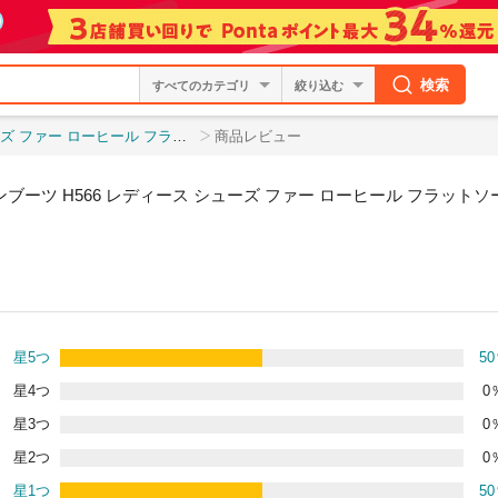
検索
絞り込む
 カジュアル 秋冬 歩きやすい ショートブーツ フ
商品レビュー
ブーツ H566 レディース シューズ ファー ローヒール フラットソ
星5つ
50
星4つ
0
星3つ
0
星2つ
0
星1つ
50