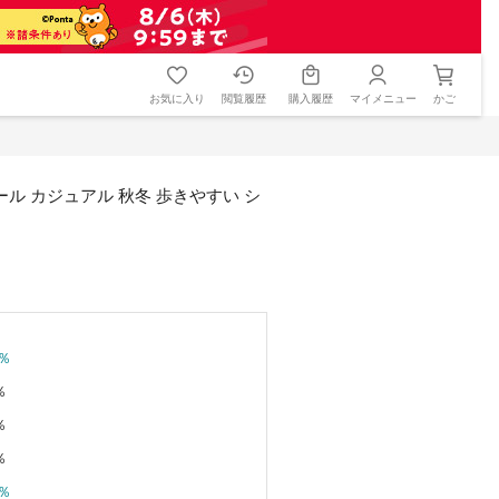
お気に入り
閲覧履歴
購入履歴
マイメニュー
かご
ール カジュアル 秋冬 歩きやすい シ
％
％
％
％
％