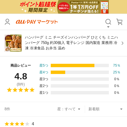
カテゴリ
すべて
価格
すべて
ハンバーグ ミニ チーズインハンバーグ ひとくち ミニハ
ンバーグ 750g 約30個入 電子レンジ 国内製造 業務用 冷
凍 冷凍食品 お弁当 温め
支払い方法
すべて
その他の条件
商品レビュー
星5つ
75
％
星4つ
25
％
4.8
送料無料
タイムセール
星3つ
0
％
(
8
件)
星2つ
0
％
Pontaパス特典対象すべて
ポイントUPセレクトのみ
星1つ
0
％
サンキュー配送対象
レビューキャンペーン
8件
星：
キーワード
4