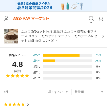
カテゴリ
すべて
価格
すべて
こたつ 2点セット 円形 直径69 こたつ + 掛布団 省スペ
ース コタツ こたつセット テーブル こたつテーブル セ
ット 炬燵 火燵 コンパクト
支払い方法
すべて
その他の条件
商品レビュー
星5つ
75
％
星4つ
25
％
4.8
送料無料
タイムセール
星3つ
0
％
(
4
件)
星2つ
0
％
Pontaパス特典対象すべて
ポイントUPセレクトのみ
星1つ
0
％
サンキュー配送対象
レビューキャンペーン
4件
星：
キーワード
5