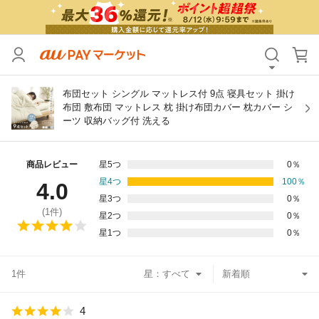
カテゴリ
すべて
価格
すべて
布団セット シングル マットレス付 9点 寝具セット 掛け
布団 敷布団 マットレス 枕 掛け布団カバー 枕カバー シ
ーツ 収納バッグ付 洗える
支払い方法
すべて
その他の条件
商品レビュー
星5つ
0
％
星4つ
100
％
4.0
送料無料
タイムセール
星3つ
0
％
(
1
件)
星2つ
0
％
Pontaパス特典対象すべて
ポイントUPセレクトのみ
星1つ
0
％
サンキュー配送対象
レビューキャンペーン
1件
星：
キーワード
4