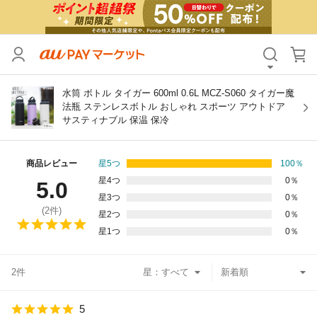
カテゴリ
すべて
価格
すべて
水筒 ボトル タイガー 600ml 0.6L MCZ-S060 タイガー魔
法瓶 ステンレスボトル おしゃれ スポーツ アウトドア
サスティナブル 保温 保冷
支払い方法
すべて
その他の条件
商品レビュー
星5つ
100
％
星4つ
0
％
5.0
送料無料
タイムセール
星3つ
0
％
(
2
件)
星2つ
0
％
Pontaパス特典対象すべて
ポイントUPセレクトのみ
星1つ
0
％
サンキュー配送対象
レビューキャンペーン
2件
星：
キーワード
5