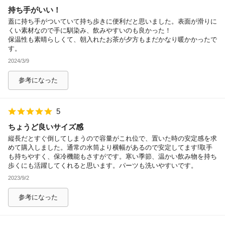
持ち手がいい！
除外ワード
蓋に持ち手がついていて持ち歩きに便利だと思いました。表面が滑りに
くい素材なので手に馴染み、飲みやすいのも良かった！
保温性も素晴らしくて、朝入れたお茶が夕方もまだかなり暖かかったで
す。
2024/3/9
参考になった
5
ちょうど良いサイズ感
縦長だとすぐ倒してしまうので容量がこれ位で、置いた時の安定感を求
めて購入しました。通常の水筒より横幅があるので安定してます!取手
も持ちやすく、保冷機能もさすがです。寒い季節、温かい飲み物を持ち
歩くにも活躍してくれると思います。パーツも洗いやすいです。
2023/9/2
参考になった