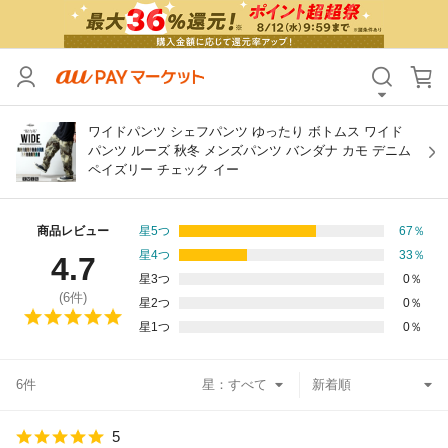
カテゴリ
すべて
価格
すべて
ワイドパンツ シェフパンツ ゆったり ボトムス ワイド
パンツ ルーズ 秋冬 メンズパンツ バンダナ カモ デニム
ペイズリー チェック イー
支払い方法
すべて
その他の条件
商品レビュー
星5つ
67
％
星4つ
33
％
4.7
送料無料
タイムセール
星3つ
0
％
(
6
件)
星2つ
0
％
Pontaパス特典対象すべて
ポイントUPセレクトのみ
星1つ
0
％
サンキュー配送対象
レビューキャンペーン
6件
星：
キーワード
5