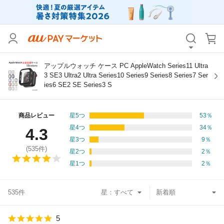
カテゴリ
すべて
価格
すべて
アップルウォッチ ケース PC AppleWatch Series11 Ultra
3 SE3 Ultra2 Ultra Series10 Series9 Series8 Series7 Ser
ies6 SE2 SE Series3 S
支払い方法
すべて
その他の条件
商品レビュー
星5つ
53
％
星4つ
34
％
4.3
送料無料
タイムセール
星3つ
9
％
(
535
件)
星2つ
2
％
Pontaパス特典対象すべて
ポイントUPセレクトのみ
星1つ
2
％
サンキュー配送対象
レビューキャンペーン
535件
星：
キーワード
5