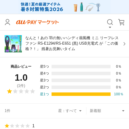
カテゴリ
すべて
価格
すべて
なんと！あの 羽の無いハンディ扇風機 ミニ リーフレス
ファン RS-E1294/RS-E651 (黒) USB充電式 が「この価
格？！」 残暑お見舞いタイム
支払い方法
すべて
その他の条件
商品レビュー
星5つ
0
％
星4つ
0
％
1.0
送料無料
タイムセール
星3つ
0
％
(
1
件)
星2つ
0
％
Pontaパス特典対象すべて
ポイントUPセレクトのみ
星1つ
100
％
サンキュー配送対象
レビューキャンペーン
1件
星：
キーワード
1