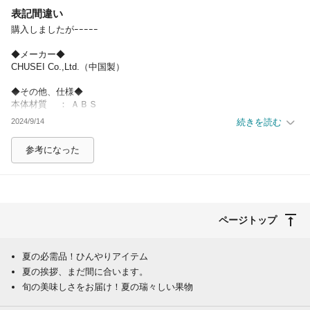
表記間違い
除外ワード
購入しましたがｰｰｰｰｰ
◆メーカー◆
CHUSEI Co.,Ltd.（中国製）
◆その他、仕様◆
本体材質 ： ＡＢＳ
本体カラー ： 黒／紫
2024/9/14
続きを読む
本体サイズ ： 長22×幅6×奥5.5 cm
バッテリー ： ＵＳＢ充電式
参考になった
ＵＳＢ形状 ： micro USB
充電時間 ： 約４時間
使用時間 ： 約８時間
風量調節 ： ３段階
とありますが
ページトップ
◆メーカー◆
CHUSEI Co.,Ltd.（中国製）
夏の必需品！ひんやりアイテム
夏の挨拶、まだ間に合います。
◆その他、仕様◆
旬の美味しさをお届け！夏の瑞々しい果物
本体材質 ： ＡＢＳ
本体カラー ： 黒／紫