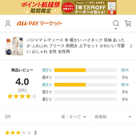
カテゴリ
すべて
価格
すべて
パジャマ レディース 冬 暖かい ハイネック 長袖 あった
か ふわふわ フリース 前開き 上下セット かわいい 可愛
い おしゃれ 女性 女性用
支払い方法
すべて
その他の条件
商品レビュー
星5つ
50
％
星4つ
0
％
4.0
送料無料
タイムセール
星3つ
50
％
(
2
件)
星2つ
0
％
Pontaパス特典対象すべて
ポイントUPセレクトのみ
星1つ
0
％
サンキュー配送対象
レビューキャンペーン
2件
星：
キーワード
3