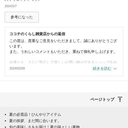
2024/2/7
参考になった
ココチのくらし雑貨店
からの返信
この度は、貴重なご意見をいただきまして、誠にありがとうござ
います。
また、うれしいコメントもいただき、重ねて御礼申し上げます。
今後とも、さらに安心して楽しいお買い物ができるショップをめ
ざして、
続きを読む
2024/02/09
スタッフ一同、頑張ってまいります。
これからもよろしくお願い致します。
ページトップ
夏の必需品！ひんやりアイテム
夏の挨拶、まだ間に合います。
旬の美味しさをお届け！夏の瑞々しい果物