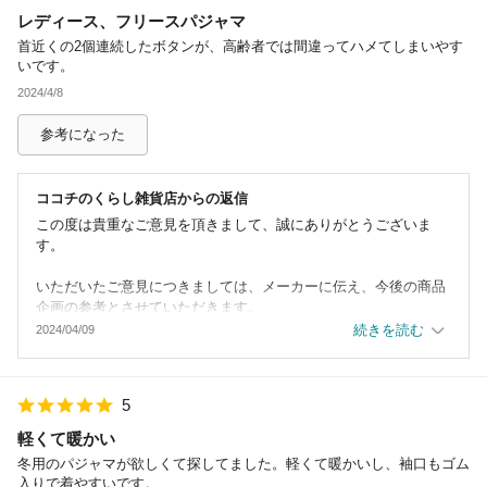
レディース、フリースパジャマ
除外ワード
首近くの2個連続したボタンが、高齢者では間違ってハメてしまいやす
いです。
2024/4/8
参考になった
ココチのくらし雑貨店
からの返信
この度は貴重なご意見を頂きまして、誠にありがとうございま
す。
いただいたご意見につきましては、メーカーに伝え、今後の商品
企画の参考とさせていただきます。
続きを読む
2024/04/09
少しでもご満足頂ける商品・サービスを目指して、スタッフ一同
取り組んでまいります。
5
今後ともどうぞよろしくお願いいたします。
軽くて暖かい
冬用のパジャマが欲しくて探してました。軽くて暖かいし、袖口もゴム
入りで着やすいです。