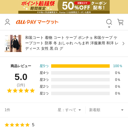
カテゴリ
すべて
価格
すべて
和装コート 着物 コート ケープ ポンチョ 和装ケープ ケ
ープコート 防寒 冬 おしゃれ へちま衿 洋服兼用 和洋 レ
ディース 女性 黒 白 グ
支払い方法
すべて
その他の条件
商品レビュー
星5つ
100
％
星4つ
0
％
5.0
送料無料
タイムセール
星3つ
0
％
(
1
件)
星2つ
0
％
Pontaパス特典対象すべて
ポイントUPセレクトのみ
星1つ
0
％
サンキュー配送対象
レビューキャンペーン
1件
星：
キーワード
5