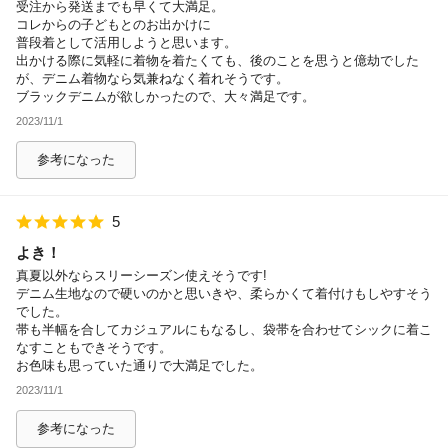
受注から発送までも早くて大満足。
コレからの子どもとのお出かけに
普段着として活用しようと思います。
出かける際に気軽に着物を着たくても、後のことを思うと億劫でした
が、デニム着物なら気兼ねなく着れそうです。
ブラックデニムが欲しかったので、大々満足です。
2023/11/1
参考になった
5
よき！
真夏以外ならスリーシーズン使えそうです!
デニム生地なので硬いのかと思いきや、柔らかくて着付けもしやすそう
でした。
帯も半幅を合してカジュアルにもなるし、袋帯を合わせてシックに着こ
なすこともできそうです。
お色味も思っていた通りで大満足でした。
2023/11/1
参考になった