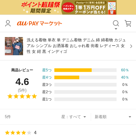
カテゴリ
すべて
価格
すべて
洗える着物 単衣 単 デニム着物 デニム 綿 綿着物 カジュ
アル シンプル お洒落着 おしゃれ着 街着 レディース 女
性 女 紺 黒 インディゴ
支払い方法
すべて
その他の条件
商品レビュー
星5つ
60
％
星4つ
40
％
4.6
送料無料
タイムセール
星3つ
0
％
(
5
件)
星2つ
0
％
Pontaパス特典対象すべて
ポイントUPセレクトのみ
星1つ
0
％
サンキュー配送対象
レビューキャンペーン
5件
星：
キーワード
4