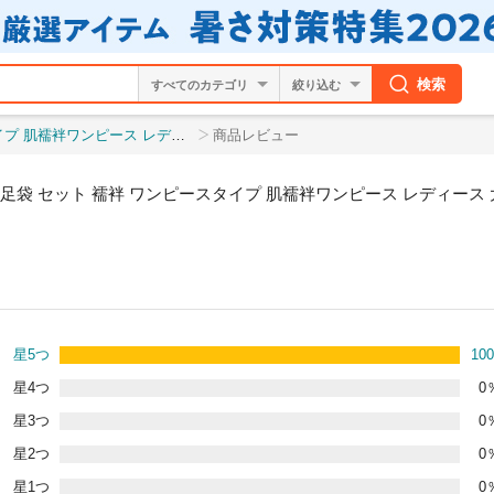
検索
絞り込む
サイズ 夏 冬 女 着物 肌着 長襦袢 女性 肌着
商品レビュー
足袋 セット 襦袢 ワンピースタイプ 肌襦袢ワンピース レディース 大
星5つ
100
星4つ
0
星3つ
0
星2つ
0
星1つ
0