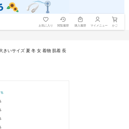
お気に入り
閲覧履歴
購入履歴
マイメニュー
かご
きいサイズ 夏 冬 女 着物 肌着 長
％
％
％
％
％