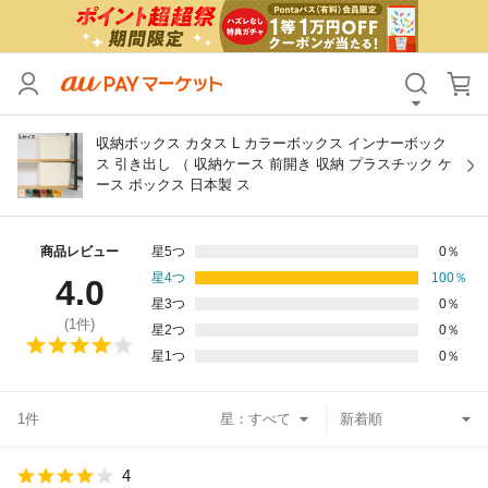
カテゴリ
すべて
価格
すべて
収納ボックス カタス L カラーボックス インナーボック
ス 引き出し （ 収納ケース 前開き 収納 プラスチック ケ
ース ボックス 日本製 ス
支払い方法
すべて
その他の条件
商品レビュー
星5つ
0
％
星4つ
100
％
4.0
送料無料
タイムセール
星3つ
0
％
(
1
件)
星2つ
0
％
Pontaパス特典対象すべて
ポイントUPセレクトのみ
星1つ
0
％
サンキュー配送対象
レビューキャンペーン
1件
星：
キーワード
4