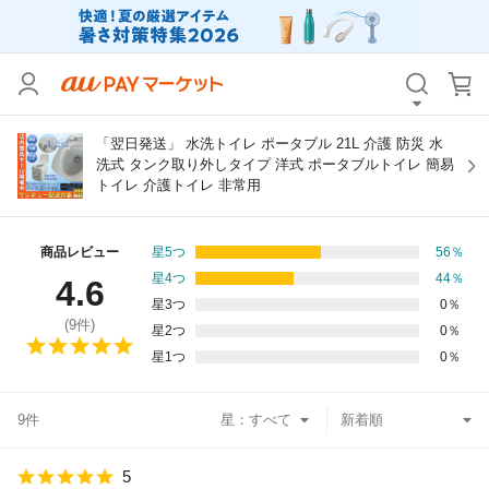
カテゴリ
すべて
価格
すべて
「翌日発送」 水洗トイレ ポータブル 21L 介護 防災 水
洗式 タンク取り外しタイプ 洋式 ポータブルトイレ 簡易
トイレ 介護トイレ 非常用
支払い方法
すべて
その他の条件
商品レビュー
星5つ
56
％
星4つ
44
％
4.6
送料無料
タイムセール
星3つ
0
％
(
9
件)
星2つ
0
％
Pontaパス特典対象すべて
ポイントUPセレクトのみ
星1つ
0
％
サンキュー配送対象
レビューキャンペーン
9件
星：
キーワード
5