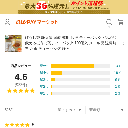
カテゴリ
すべて
価格
すべて
ほうじ茶 静岡産 国産 徳用 お得 ティーバック がぶがぶ
飲めるほうじ茶ティーパック 100個入 メール便 送料無
料 お茶 ティーバッグ 静岡
支払い方法
すべて
その他の条件
商品レビュー
星5つ
73
％
星4つ
18
％
4.6
送料無料
タイムセール
星3つ
6
％
(
522
件)
星2つ
1
％
Pontaパス特典対象すべて
ポイントUPセレクトのみ
星1つ
2
％
サンキュー配送対象
レビューキャンペーン
523件
星：
キーワード
5