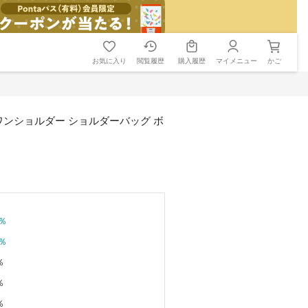
お気に入り
閲覧履歴
購入履歴
マイメニュー
かご
 ワンショルダー ショルダーバッグ ボ
％
％
％
％
％