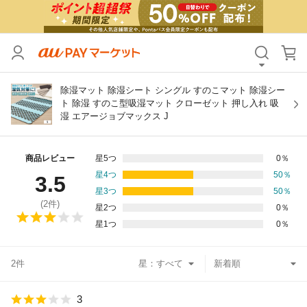
カテゴリ
すべて
価格
すべて
除湿マット 除湿シート シングル すのこマット 除湿シー
ト 除湿 すのこ型吸湿マット クローゼット 押し入れ 吸
湿 エアージョブマックス J
支払い方法
すべて
その他の条件
商品レビュー
星5つ
0
％
星4つ
50
％
3.5
送料無料
タイムセール
星3つ
50
％
(
2
件)
星2つ
0
％
Pontaパス特典対象すべて
ポイントUPセレクトのみ
星1つ
0
％
サンキュー配送対象
レビューキャンペーン
2件
星：
キーワード
3