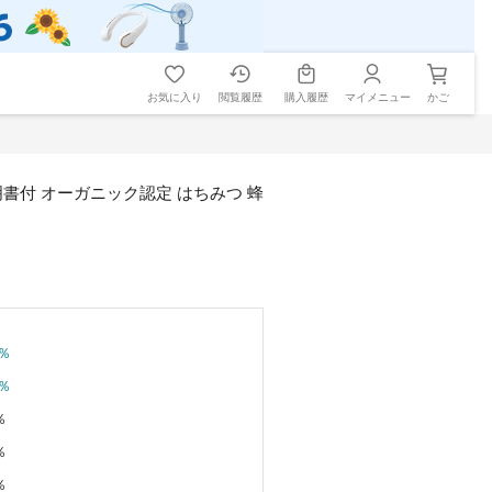
お気に入り
閲覧履歴
購入履歴
マイメニュー
かご
証明書付 オーガニック認定 はちみつ 蜂
％
％
％
％
％