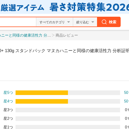
検索
絞り込む
証明書付 オーガニック認定 はちみつ 蜂蜜 非加熱
商品レビュー
30+ 130g スタンドパック マヌカハニーと同様の健康活性力 分析
星5つ
50
星4つ
50
星3つ
0
星2つ
0
星1つ
0