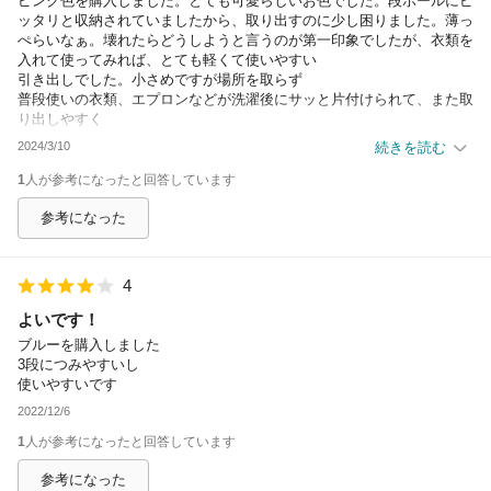
ピンク色を購入しました。とても可愛らしいお色でした。段ボールにピ
ッタリと収納されていましたから、取り出すのに少し困りました。薄っ
ぺらいなぁ。壊れたらどうしようと言うのが第一印象でしたが、衣類を
入れて使ってみれば、とても軽くて使いやすい
引き出しでした。小さめですが場所を取らず
普段使いの衣類、エプロンなどが洗濯後にサッと片付けられて、また取
り出しやすく
見た目通りの衣装ケースでした。タイムサービスでお得に購入できて良
2024/3/10
続きを読む
かったです。
1
人が参考になったと回答しています
参考になった
4
よいです！
ブルーを購入しました
3段につみやすいし
使いやすいです
2022/12/6
1
人が参考になったと回答しています
参考になった