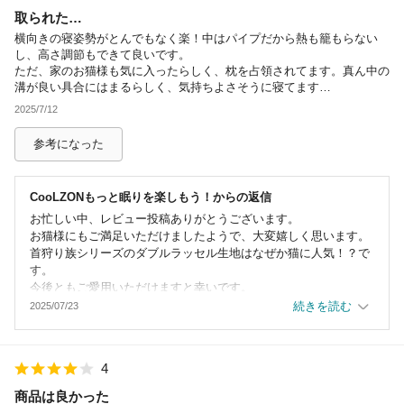
取られた…
除外ワード
横向きの寝姿勢がとんでもなく楽！中はパイプだから熱も籠もらない
し、高さ調節もできて良いです。
ただ、家のお猫様も気に入ったらしく、枕を占領されてます。真ん中の
溝が良い具合にはまるらしく、気持ちよさそうに寝てます…
2025/7/12
参考になった
CooLZONもっと眠りを楽しもう！
からの返信
お忙しい中、レビュー投稿ありがとうございます。
お猫様にもご満足いただけましたようで、大変嬉しく思います。
首狩り族シリーズのダブルラッセル生地はなぜか猫に人気！？で
す。
今後ともご愛用いただけますと幸いです。
この度はCooLZONをご利用いただき誠にありがとうございまし
続きを読む
2025/07/23
た。
4
商品は良かった