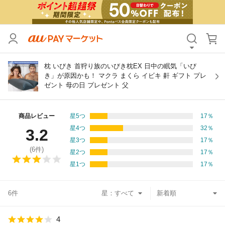
カテゴリ
すべて
価格
すべて
枕 いびき 首狩り族のいびき枕EX 日中の眠気「いび
き」が原因かも！ マクラ まくら イビキ 鼾 ギフト プレ
ゼント 母の日 プレゼント 父
支払い方法
すべて
その他の条件
商品レビュー
星5つ
17
％
星4つ
32
％
3.2
送料無料
タイムセール
星3つ
17
％
(
6
件)
星2つ
17
％
Pontaパス特典対象すべて
ポイントUPセレクトのみ
星1つ
17
％
サンキュー配送対象
レビューキャンペーン
6件
星：
キーワード
4