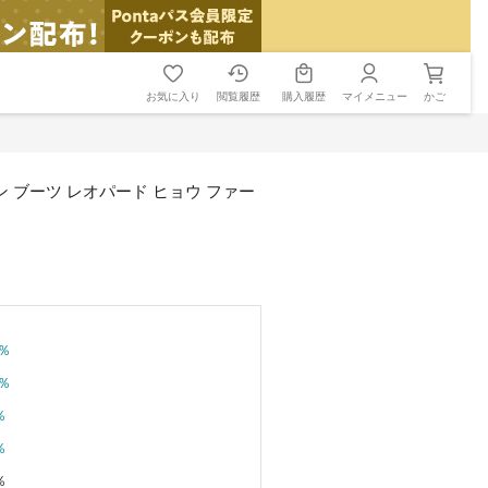
お気に入り
閲覧履歴
購入履歴
マイメニュー
かご
ン ブーツ レオパード ヒョウ ファー
％
％
％
％
％