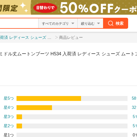
検索
絞り込む
ブーツ レオパード ヒョウ ファー シンプル 暖か
商品レビュー
ミドル丈ムートンブーツ H534 入荷済 レディース シューズ ムート
星5つ
58
星4つ
32
星3つ
5
星2つ
5
星1つ
0