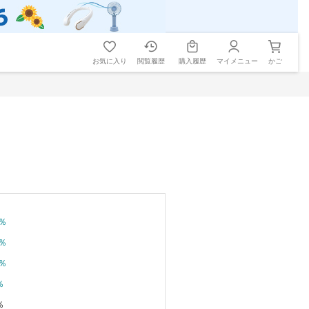
お気に入り
閲覧履歴
購入履歴
マイメニュー
かご
％
％
％
％
％