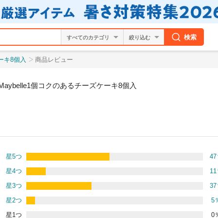
検索
絞り込む
ケーキ8個入
商品レビュー
aybelle1個コクのあるチーズケーキ8個入
星5つ
47
星4つ
11
星3つ
37
星2つ
5
星1つ
0