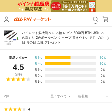
カテゴリ
すべて
価格
すべて
パイロット多機能ペン 木軸 レグノ 5000円 BTHL3SK 木
の温もり 2色ボールペン シャープ 書きやすい 男性 父の
日 母の日 女性 プレゼント
支払い方法
すべて
その他の条件
商品レビュー
星5つ
50
％
星4つ
50
％
4.5
送料無料
タイムセール
星3つ
0
％
(
2
件)
星2つ
0
％
Pontaパス特典対象すべて
ポイントUPセレクトのみ
星1つ
0
％
サンキュー配送対象
レビューキャンペーン
2件
星：
キーワード
4