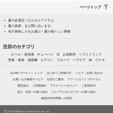
ページトップ
夏の必需品！ひんやりアイテム
夏の挨拶、まだ間に合います。
旬の美味しさをお届け！夏の瑞々しい果物
注目のカテゴリ
ビール・発泡酒
チューハイ
水
お茶飲料
ソフトドリンク
惣菜・食材
扇風機
エアコン
フルーツ
ヘアケア
肉
ウナギ
au PAY マーケット トップ
はじめてご利用の方
ヘルプ・お問い合わせ
お買いもの補償サービス
出店のご案内
アフィリエイトプログラム
運営会社
ご利用規約
プライバシーポリシー
ご意見BOX
安心・安全への取り組み
ウェブアクセシビリティの取り組み
物流2024年問題への対応
©
2016 KDDI/au Commerce & Life, Inc.