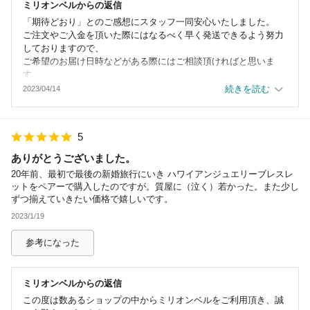
ミリオンベル
からの返信
「期待どおり」とのご感想にスタッフ一同安心いたしました。
ご注文やご入金を頂いた際にはなるべく早く発送できるよう努力
しておりますので、
ご希望のお届け日時などがある際にはご相談頂ければと思いま
す。
包装に関してはたくさんの方からお褒め頂いておりますが。お客
続きを読む
2023/04/14
様からも「丁寧」「大満足」
とのお言葉が頂けて大変嬉しく思っております。
この度はミリオンベルをご利用頂き誠にありがとうございまし
5
た。
また次回、大切なプレゼントにミリオンベルの商品が選ばれるよ
ありがとうございました。
う、一層精進して参りたいと思います。
20年前、最初で最後の新婚旅行にいき ハワイアンジュエリーブレスレ
お買い物の際にご不明な点などがございましたらお気軽にお問い
ットをペアーで購入したのですが。質屋に（泣く）若かった。また少し
合わせくださいませ。
ずつ揃えていきたい価格で嬉しいです。
ご投稿ありがとうございました。
2023/1/19
参考になった
ミリオンベル
からの返信
この度は数あるショップの中からミリオンベルをご利用頂き、誠