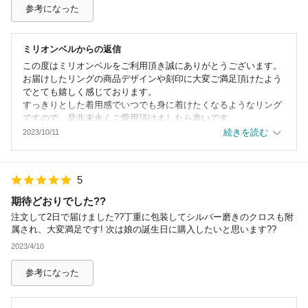
参考になった
ミリオンベル
からの返信
この度はミリオンベルをご利用頂き誠にありがとうございます。
お届けしたリングの商品デザインや刻印に大変ご満足頂けたよう
でとても嬉しく感じております。
すっきりとした着用感でいつでも身に着けたくなるようなリング
ですので、是非末永くご愛用頂けましたら幸いです。
これからも『素敵』と思っていただけるような商品をお届けでき
続きを読む
2023/10/11
るよう尽力して参ります。
温かいレビュー誠にありがとうございました。
次回のご利用も心よりお待ちしております。
5
期待どおりでした??
注文して2日で届けました??丁重に包装してシルバー磨きのクロスも附
属され、大変満足です! 次は娘の誕生日に購入したいと思います??
2023/4/10
参考になった