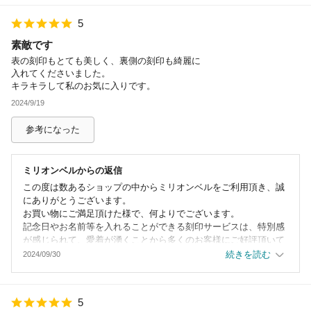
お問い合わせ下さいませ。
少しでもお力になれるよう、スタッフ一同ご案内に努め、精進し
5
て参ります。
またのご利用を心からお待ちしております。
素敵です
表の刻印もとても美しく、裏側の刻印も綺麗に
入れてくださいました。
キラキラして私のお気に入りです。
2024/9/19
参考になった
ミリオンベル
からの返信
この度は数あるショップの中からミリオンベルをご利用頂き、誠
にありがとうございます。
お買い物にご満足頂けた様で、何よりでございます。
記念日やお名前等を入れることができる刻印サービスは、特別感
が感じられて、愛着が湧くことから多くのお客様にご好評頂いて
おります！
続きを読む
2024/09/30
お忙しい中、ご感想を頂きありがとうございました。
次回もぜひ当店のご利用をお待ちしております。
5