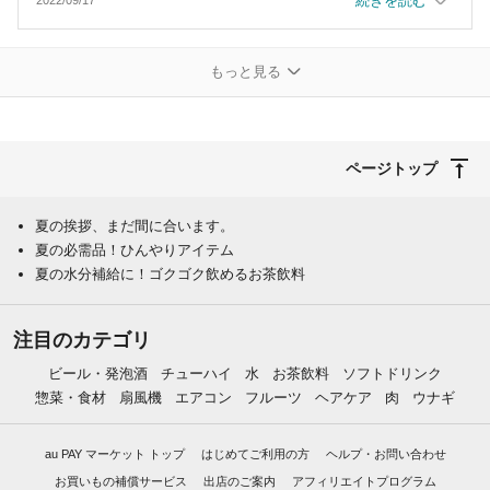
続きを読む
2022/09/17
お客様にもご満足頂けたようで何よりでございます。
これからも皆様のご期待に沿えますよう、一層精進して参ります
ので、ミリオンベルをお心に留めて頂けましたら幸いでございま
もっと見る
す。
お忙しい中、温かいご感想を頂きありがとうございました。
次回もぜひ当店のご利用をお待ちしております。
ページトップ
夏の挨拶、まだ間に合います。
夏の必需品！ひんやりアイテム
夏の水分補給に！ゴクゴク飲めるお茶飲料
注目のカテゴリ
ビール・発泡酒
チューハイ
水
お茶飲料
ソフトドリンク
惣菜・食材
扇風機
エアコン
フルーツ
ヘアケア
肉
ウナギ
au PAY マーケット トップ
はじめてご利用の方
ヘルプ・お問い合わせ
お買いもの補償サービス
出店のご案内
アフィリエイトプログラム