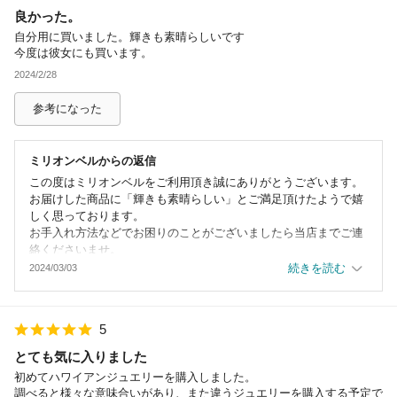
良かった。
自分用に買いました。輝きも素晴らしいです
今度は彼女にも買います。
2024/2/28
参考になった
ミリオンベル
からの返信
この度はミリオンベルをご利用頂き誠にありがとうございます。
お届けした商品に「輝きも素晴らしい」とご満足頂けたようで嬉
しく思っております。
お手入れ方法などでお困りのことがございましたら当店までご連
絡くださいませ。
当店の商品はプレゼント用にご購入される方も多いのですが、お
続きを読む
2024/03/03
客様にもご検討頂けて何よりです。
さらにギフトとして喜んで頂けるようスタッフ一同工夫と努力を
重ねておりますので、どうぞよろしくお願いいたします。
5
励みになるご投稿ありがとうございました。またのご利用を心よ
りお待ちしております。
とても気に入りました
初めてハワイアンジュエリーを購入しました。
調べると様々な意味合いがあり、また違うジュエリーを購入する予定で