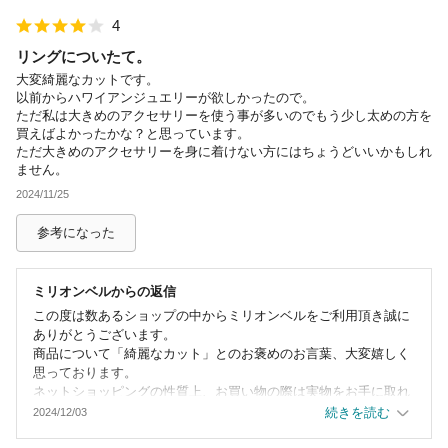
りしていて着け心地が良い」と温かいお褒めの言葉を頂戴し、ス
4
タッフ一同、大変感激しております。
また、配送スピードや刻印については多くの方よりお褒め頂いて
リングについたて。
おり、お客様にも喜んで頂けて何よりでございます。
大変綺麗なカットです。
以前からハワイアンジュエリーが欲しかったので。
ピアスなど他の商品にもご興味をお持ちいただけたとのこと、お
ただ私は大きめのアクセサリーを使う事が多いのでもう少し太めの方を
選び頂く際に、何か迷うことがあった時、ご注文頂いた商品につ
買えばよかったかな？と思っています。
いてお困りのことが起きた時など、いつでもお問合せ下さいま
ただ大きめのアクセサリーを身に着けない方にはちょうどいいかもしれ
せ。
ません。
2024/11/25
またのご来店を心よりお待ちしております。
参考になった
ミリオンベル
からの返信
この度は数あるショップの中からミリオンベルをご利用頂き誠に
ありがとうございます。
商品について「綺麗なカット」とのお褒めのお言葉、大変嬉しく
思っております。
ネットショッピングの性質上、お買い物の際は実物をお手に取れ
ないという不安が大きいかと思います。
続きを読む
2024/12/03
ご注文前に気になる点やお悩みのことがございましたらお気軽に