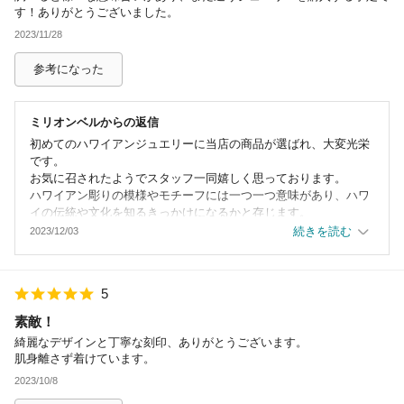
す！ありがとうございました。
2023/11/28
参考になった
ミリオンベル
からの返信
初めてのハワイアンジュエリーに当店の商品が選ばれ、大変光栄
です。
お気に召されたようでスタッフ一同嬉しく思っております。
ハワイアン彫りの模様やモチーフには一つ一つ意味があり、ハワ
イの伝統や文化を知るきっかけになるかと存じます。
当店のジュエリーを通してその魅力が少しでも伝わり、末永くご
続きを読む
2023/12/03
愛用頂けましたら幸いです。
ご使用中に何かお困りのことがございましたらお気軽にご相談く
ださい。
5
この度はミリオンベルをご利用頂き、温かいご投稿誠にありがと
うございました。
素敵！
次回のご利用も心からお待ちしております。
綺麗なデザインと丁寧な刻印、ありがとうございます。
肌身離さず着けています。
2023/10/8