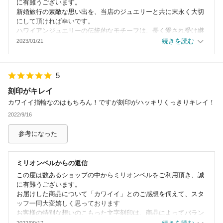
に有難うございます。
新婚旅行の素敵な思い出を、当店のジュエリーと共に末永く大切
にして頂ければ幸いです。
ハワイアンジュエリーの伝統的なモチーフは、長く愛され受け継
がれてきたものばかりですので、
続きを読む
2023/01/21
身に着けて頂く方をこの先ずっと温かな気持ちで見守ってくれる
と思っております。
お忙しい中でのご投稿誠に有難うございました。
5
またのご利用を心からお待ちしております。
刻印がキレイ
カワイイ指輪なのはもちろん！ですが刻印がハッキリくっきりキレイ！
2022/9/16
参考になった
ミリオンベル
からの返信
この度は数あるショップの中からミリオンベルをご利用頂き、誠
に有難うございます。
お届けした商品について「カワイイ」とのご感想を伺えて、スタ
ッフ一同大変嬉しく思っております
お客様の特別な想いのこもった文字刻印は、商品によってバラン
スや見やすさなどを考慮した上で刻印をさせて頂いております。