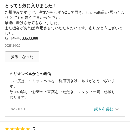
とっても気に入りました！
除外ワード
九州住みですけど、注文からわずか2日で届き、しかも商品が 思ったよ
り とても可愛くて良かったです。
早速に着けさせてもらいました。
また機会があれば 利用させていただきたいです。ありがとうございま
した。
取引番号733503388
2025/10/29
参考になった
ミリオンベル
からの返信
この度は、ミリオンベルをご利用頂き誠にありがとうございま
す。
数々の嬉しいお褒めの言葉をいただき、スタッフ一同、感激して
おります。
配送スピードについては他のお客様からもご好評をいただいてお
続きを読む
2025/11/04
り、お客様にもご満足いただけたようで、何よりでございます。
このリングが、お客様の日常にハワイの心地よい風を運んでくれ
5