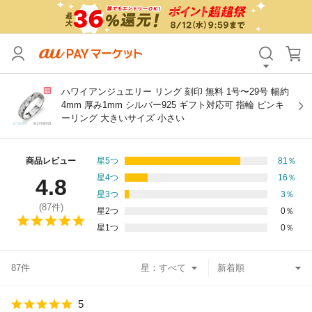
カテゴリ
すべて
価格
すべて
ハワイアンジュエリー リング 刻印 無料 1号〜29号 幅約
4mm 厚み1mm シルバー925 ギフト対応可 指輪 ピンキ
ーリング 大きいサイズ 小さい
支払い方法
すべて
その他の条件
商品レビュー
星5つ
81
％
星4つ
16
％
4.8
送料無料
タイムセール
星3つ
3
％
(
87
件)
星2つ
0
％
Pontaパス特典対象すべて
ポイントUPセレクトのみ
星1つ
0
％
サンキュー配送対象
レビューキャンペーン
87件
星：
キーワード
5