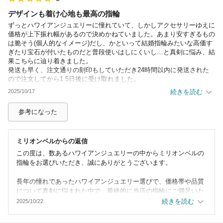
ることを願っております。
またのご利用を心よりお待ちしております。
デザインも着け心地も最高の指輪
ずっとハワイアンジュエリーに憧れていて、しかしアクセサリーゆえに
価格が上下振れ幅があるので決めかねていました。あまり安すぎるもの
は脆そう(個人的なイメージ)だし、かといって結婚指輪みたいな高価す
ぎたり宝石が付いたものだと普段使いはしにくいし…と真剣に悩み、結
果こちらに辿り着きました。
発送も早く、注文通りの刻印もしていただき24時間以内に発送された
ので注文してから1.5日後に受け取れました。
薄めですが見た目よりもしっかりしていて着け心地が良く、届いてから
2025/10/17
続きを読む
半月ほど経ってもシルバーは美しいままツヤっと輝いております。
迅速丁寧なご対応、本当にありがとうございました。
参考になった
ピアスなど他の商品も気になっておりますので、またお買い物させて頂
きます。
ミリオンベル
からの返信
この度は、数あるハワイアンジュエリーの中からミリオンベルの
指輪をお選びいただき、誠にありがとうございます。
長年の憧れであったハワイアンジュエリー選びで、価格帯や品質
について真剣に悩まれた中で、最終的に当店の指輪にご満足いた
だけたとのこと、大変嬉しく拝見いたしました。
続きを読む
2025/10/22
「デザインも着け心地も最高」「薄めですが見た目よりもしっか