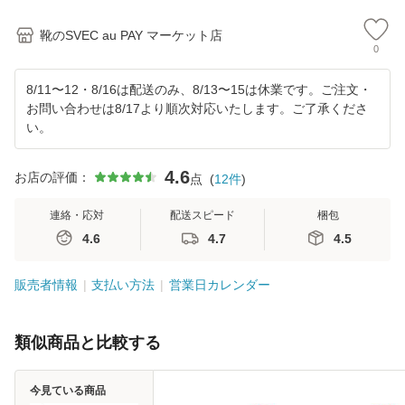
靴のSVEC au PAY マーケット店
0
8/11〜12・8/16は配送のみ、8/13〜15は休業です。ご注文・
お問い合わせは8/17より順次対応いたします。ご了承くださ
い。
4.6
お店の評価：
点
(
12
件
)
連絡・応対
配送スピード
梱包
4.6
4.7
4.5
販売者情報
支払い方法
営業日カレンダー
類似商品と比較する
今見ている商品