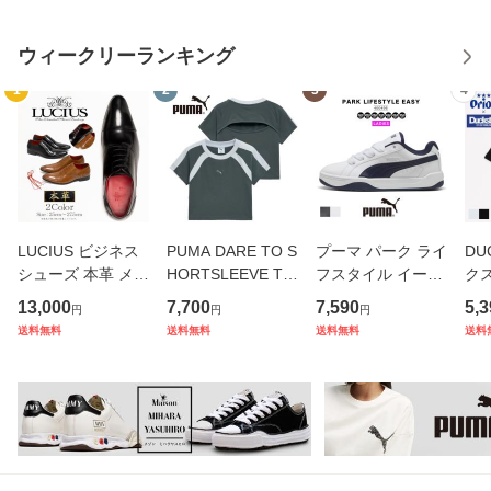
ウィークリーランキング
1
2
3
4
LUCIUS ビジネス
PUMA DARE TO S
プーマ パーク ライ
DU
シューズ 本革 メン
HORTSLEEVE TE
フスタイル イージ
ク
ズ 革靴 ブランド
E 633249 プーマ
ー スニーカー pum
ビー
13,000
7,700
7,590
5,3
円
円
円
ルシウス ドレスシ
デア トゥ ショート
a Park Lifestyle ea
袖 
送料無料
送料無料
送料無料
送料
ューズ ストレート
スリーブ ティー t
sy レディース ユニ
ス コ
チップ 内羽根 レー
シャツ 半袖 レディ
セックス おしゃれ
ビー
スアップ 本皮 皮靴
ース クロップド ク
ブランド ローカッ
R 
短靴 レ
ロップド丈 背
ト
さん