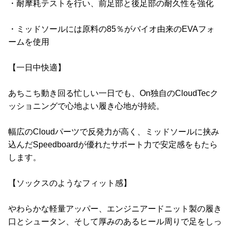
・耐摩耗テストを行い、前足部と後足部の耐久性を強化
・ミッドソールには原料の85％がバイオ由来のEVAフォ
ームを使用
【一日中快適】
あちこち動き回る忙しい一日でも、On独自のCloudTecク
ッショニングで心地よい履き心地が持続。
幅広のCloudパーツで反発力が高く、ミッドソールに挟み
込んだSpeedboardが優れたサポート力で安定感をもたら
します。
【ソックスのようなフィット感】
やわらかな軽量アッパー、エンジニアードニット製の履き
口とシュータン、そして厚みのあるヒール周りで足をしっ