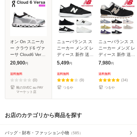
オン On スニーカ
ニューバランス ス
ニューバランス ス
ー クラウド6 ヴァ
ニーカー メンズ レ
ニーカー メンズ レ
ーサ Cloud6 Versa
ディース 新作 送料
ディース 新作 送料
レディース シュー
無料 M30 CT30
無料 W373 WL373
20,900
5,499
7,980
円
円
円
ズ クラウド cloud
new balance
new balance
6 メンズシューズ
送料無料
送料無料
送料無料
ランニングシュー
(0)
(9)
(34)
ズ スリッ
靴のSVEC au PAY
つるや
つるや
マーケット店
お店のカテゴリから商品を探す
バッグ・財布・ファッション小物
（
585
）