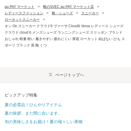
au PAY マーケット
>
靴のSVEC au PAY マーケット店
>
レディースファッション
>
靴・シューズ
>
スニーカー
>
ローカットスニーカー
>
オン On スニーカー クラウド6 ヴァーサ Cloud6 Versa レディース シューズ
クラウド cloud 6 メンズシューズ ランニングシューズ スリッポン ブランド
おしゃれ 軽量 軽い 履きやすい 疲れにくい 厚底 ローカット 結ばない ひも ス
ポーツ ブラック 黒 靴 くつ
ページトップへ
ピックアップ特集
夏の必需品！ひんやりアイテム
夏の挨拶、まだ間に合います。
旬の美味しさをお届け！夏の瑞々しい果物