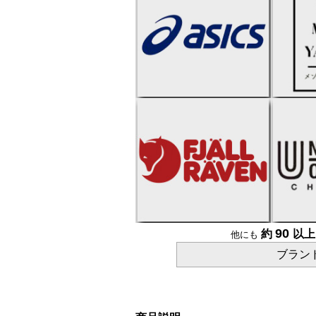
90
約
以
他にも
ブラン