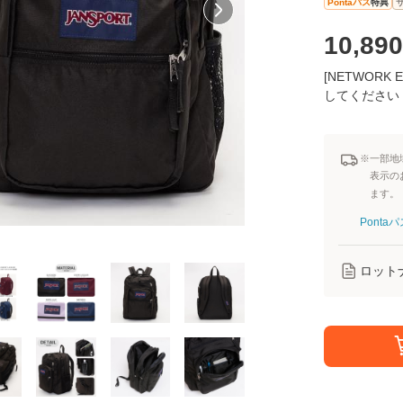
Pontaパス
特典
10,890
[NETWOR
してください
※一部地
表示の
ます。
Pont
ロット