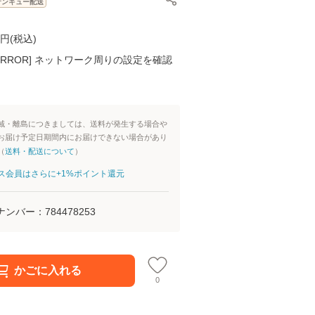
サンキュー配送
円(
税込
)
K ERROR] ネットワーク周りの設定を確認
域・離島につきましては、送料が発生する場合や
お届け予定日期間内にお届けできない場合があり
（
送料・配送について
）
aパス会員はさらに+1%ポイント還元
ナンバー：
784478253
かごに入れる
0