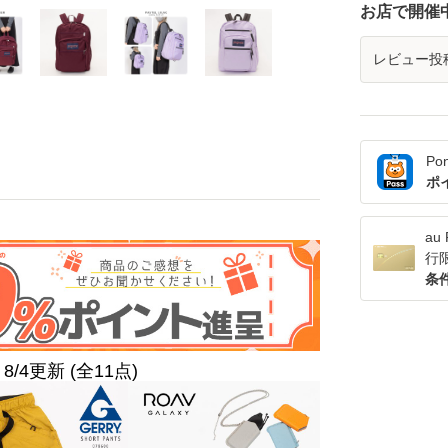
お店で開催
レビュー投
Po
ポ
a
行
条
8/4更新 (全11点)