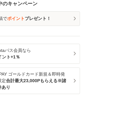
中のキャンペーン
稿で
ポイント
プレゼント！
ntaパス
会員なら
イント+
1
％
u PAY ゴールドカード新規＆即時発
限定
合計最大23,000Pもらえる※諸
件あり