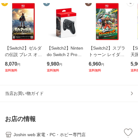
1
2
3
4
【Switch2】ゼルダ
【Switch2】Ninten
【Switch2】スプラ
【S
の伝説 ブレス オブ
do Switch 2 Proコ
トゥーン レイダー
天
ザ ワイルド Ninten
ントローラー 返品
ス 返品種別B
ー
8,070
9,980
6,960
5,9
円
円
円
do Switch 2 Edition
種別B
送料無料
送料無料
送料無料
送料
返品種別B
当店お買い物ガイド
お店の情報
Joshin web 家電・PC・ホビー専門店