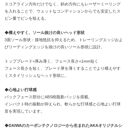
スコアライン方向だけでなく、斜め方向にもレーザーミーリング
を入れることで、ウェットなコンディションからでも安定したス
ピン量でピンを狙える。
◆
構えやすく、ソール抜けの良いヘッド形状
3面ソール形状：接地抵抗を抑えるため、トレーリングエッジおよ
びリーディングエッジを抜けの良いソール形状に設計。
トップブレード=厚み薄く、フェース長さ=1mm短く
フェース長さを短く、ブレード厚を薄くすることでより構えやす
くスタイリッシュなヘッド形状に。
◆
心地よい打球感
バックフェース部分にABS樹脂新バッジを搭載。
インパクト時の振動が抑えられ、軟らかな打球感と心地よい打球
音を実現しています。
◆
DAIWAのカーボンテクノロジーから生まれたAKAオリジナルシ