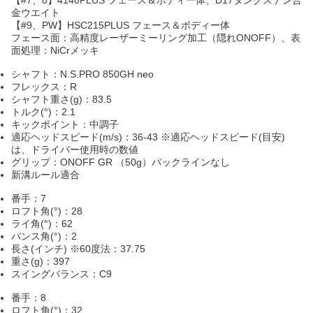
【#7、8】4140PLUS フェース＆ボディー体、D17タングステン合
金ウエイト
【#9、PW】HSC215PLUS フェース＆ボディー体
フェース面：高精度レーザーミーリング加工（隠れONOFF）、表
面処理：NiCrメッキ
シャフト：N.S.PRO 850GH neo
フレックス：R
シャフト重さ(g)：83.5
トルク(°)：2.1
キックポイント：中調子
適応ヘッドスピード(m/s)：36-43 ※適応ヘッドスピード(目安)
は、ドライバー使用時の数値
グリップ：ONOFF GR （50g）バックラインなし
新溝ルール適合
番手：7
ロフト角(°)：28
ライ角(°)：62
バンス角(°)：2
長さ(インチ) ※60度法：37.75
重さ(g)：397
スイングバランス：C9
番手：8
ロフト角(°)：32