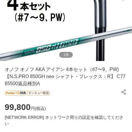
1
/
6
オノフ オノフ AKA アイアン 4本セット（#7〜9、PW)
【N.S.PRO 850GH neo シャフト・フレックス：R】 C77
65500返品種別A
Pontaパス
特典
サンキュー配送
99,800
円(
税込
)
[NETWORK ERROR] ネットワーク周りの設定を確認してくださ
い