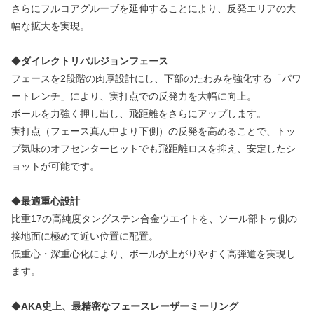
さらにフルコアグルーブを延伸することにより、反発エリアの大
幅な拡大を実現。
◆
ダイレクトリパルジョンフェース
フェースを2段階の肉厚設計にし、下部のたわみを強化する「パワ
ートレンチ」により、実打点での反発力を大幅に向上。
ボールを力強く押し出し、飛距離をさらにアップします。
実打点（フェース真ん中より下側）の反発を高めることで、トッ
プ気味のオフセンターヒットでも飛距離ロスを抑え、安定したシ
ョットが可能です。
◆
最適重心設計
比重17の高純度タングステン合金ウエイトを、ソール部トゥ側の
接地面に極めて近い位置に配置。
低重心・深重心化により、ボールが上がりやすく高弾道を実現し
ます。
◆
AKA史上、最精密なフェースレーザーミーリング