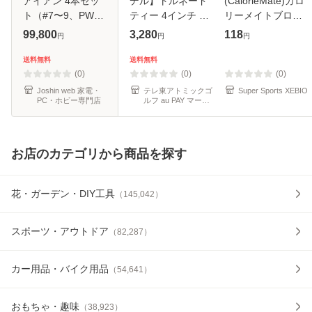
アイアン 4本セッ
デル】トルネード
(CalorieMate)カロ
ト（#7〜9、PW)
ティー 4インチ テ
リーメイトブロッ
【N.S.PRO 850GH
ィー TT-400【即
ク 2本入 チョコレ
99,800
3,280
118
円
円
円
neo シャフト・フ
納】
ート味(Men’s、
レックス：R】
Lady’s、Jr)
送料無料
送料無料
C7765500返品種
(0)
(0)
(0)
別A
Joshin web 家電・
テレ東アトミックゴ
Super Sports XEBIO
PC・ホビー専門店
ルフ au PAY マーケ
ット店
お店のカテゴリから商品を探す
花・ガーデン・DIY工具
（
145,042
）
スポーツ・アウトドア
（
82,287
）
カー用品・バイク用品
（
54,641
）
おもちゃ・趣味
（
38,923
）