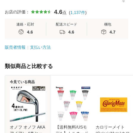
0
4.6
お店の評価：
点
(
1,137
件
)
連絡・応対
配送スピード
梱包
4.6
4.6
4.7
販売者情報
支払い方法
類似商品と比較する
今見ている商品
オノフ オノフ AKA
【送料無料/USモ
カロリーメイト