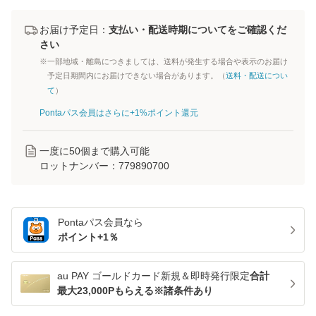
お届け予定日：
支払い・配送時期についてをご確認くだ
さい
※一部地域・離島につきましては、送料が発生する場合や表示のお届け
予定日期間内にお届けできない場合があります。（
送料・配送につい
て
）
Pontaパス会員はさらに+1%ポイント還元
一度に
50
個まで購入可能
ロットナンバー：
779890700
Pontaパス
会員なら
ポイント+
1
％
au PAY ゴールドカード新規＆即時発行限定
合計
最大23,000Pもらえる※諸条件あり