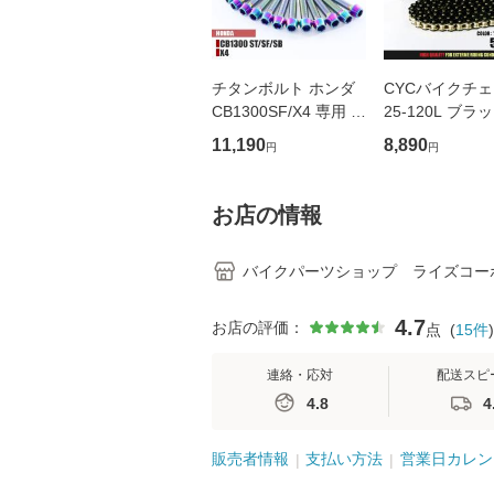
チタンボルト ホンダ
CYCバイクチェ
CB1300SF/X4 専用 S
25-120L ブラ
T SB クランクケース
ゴールドチェーン
11,190
8,890
円
円
エンジンカバー ボル
400R XR400 
ト セット 28本 焼き色
ード400VSE VL
軽量化 カスタム ネジ
CB500/S CBF5
お店の情報
レストア
F600 CBR600F
バイクパーツショップ ライズコー
4.7
お店の評価：
点
(
15
件
)
連絡・応対
配送スピ
4.8
4
販売者情報
支払い方法
営業日カレン