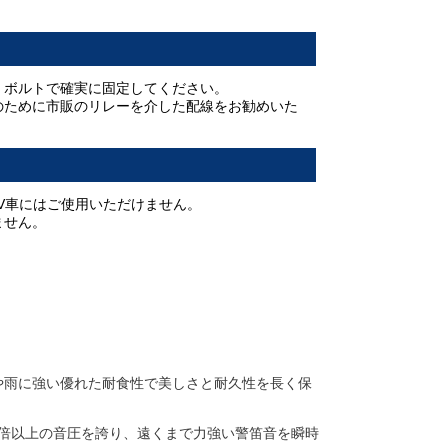
、ボルトで確実に固定してください。
のために市販のリレーを介した配線をお勧めいた
、6V車にはご使用いただけません。
ません。
塩害や雨に強い優れた耐食性で美しさと耐久性を長く保
1.3倍以上の音圧を誇り、遠くまで力強い警笛音を瞬時