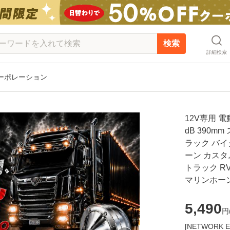
検索
詳細検索
ーポレーション
12V専用 
dB 390m
ラック バイ
ーン カスタ
トラック R
マリンホー
5,490
円
[NETWOR