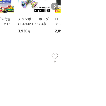
ビス付き
チタンボルト ホンダ
ロードサービス付 ジ
オーバル
 MTZ8
CB1300SF SC54前期
ェルバッテリー MTR
キ 丸型 
Z8V GTZ
-2013専用 ブレーキデ
4A-BS(G) 【互換 YTR
左右セッ
3,930
2,890
1,690
円
円
円
JF56 PC
ィスクボルト リア用
4A-BS GTR4A-5 FTR
用 バイク
PCX150 K
6本セット M8×24 P1.
4-BS DTR4A-5】 ディ
ーツ 社外
 KF30
25 焼き色 軽量化 カス
オ フィット/SP マグ
度調整 
タム ネジ
ナ50 ジュリオ
イキッ
0