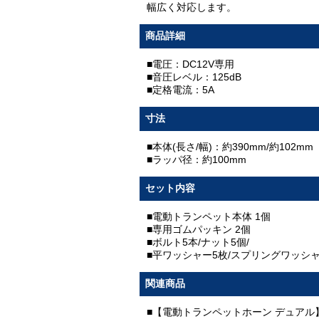
幅広く対応します。
商品詳細
■電圧：DC12V専用
■音圧レベル：125dB
■定格電流：5A
寸法
■本体(長さ/幅)：約390mm/約102mm
■ラッパ径：約100mm
セット内容
■電動トランペット本体 1個
■専用ゴムパッキン 2個
■ボルト5本/ナット5個/
■平ワッシャー5枚/スプリングワッシャ
関連商品
■【電動トランペットホーン デュアル