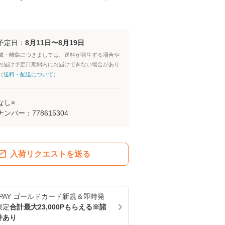
予定日：
8月11日〜8月19日
域・離島につきましては、送料が発生する場合や
お届け予定日期間内にお届けできない場合があり
（
送料・配送について
）
なし×
ナンバー：
778615304
入荷リクエストを送る
u PAY ゴールドカード新規＆即時発
限定
合計最大23,000Pもらえる※諸
件あり