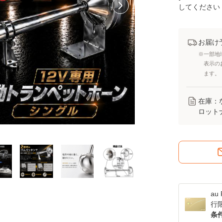
してください
お届け
※一部地
表示の
ます。
在庫：
ロット
a
行
条