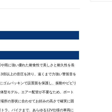
な塩害や雨に強い優れた耐食性で美しさと耐久性を長
約1.3倍以上の音圧を誇り、遠くまで力強い警笛音を
所にゴムパッキンで設置面を保護し、振動やビビリ
一体型モデル。エアー配管が不要なため、ボート
設置場所の形状に合わせてお好みの高さで確実に固
トラ、バイクまで、あらゆる12V仕様の車両に