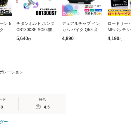
ーン 5
チタンボルト ホンダ
デュアルチップ イン
ロードサー
ック＆
CB1300SF SC54前期
カム バイク Q58 音楽
MFバッテリー
 XL
-2013専用 ブレーキデ
通話同時 音楽共有 日
V 【互換 YT
5,640
4,890
4,190
円
円
円
スティ
ィスクボルト フロン
本語説明書付 LEDラ
8V FTZ8V】
X VCL
ト用 12本セット M6×
イト付 イコライザー
X125 JF81 
00 CB
17 P1.00 焼き色 軽量
切替 Siri ナビ FMラジ
F18 PCX150
化 カスタム
オ 通話 防
ポレーション
ード
梱包
.8
4.5
ダー