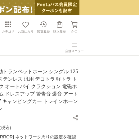
カテゴリ
お気に入り
閲覧履歴
購入履歴
かご
店舗メニュー
電動トランペットホーン シングル 125
m ステンレス 汎用 デコトラ 軽トラ ト
ク オートバイ クラクション 電磁ホ
ム ドレスアップ 警告音 爆音 アート
V キャンピングカー トレインホーン
ン
(
税込
)
K ERROR] ネットワーク周りの設定を確認