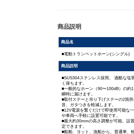
商品説明
商品名
■電動トランペットホーン(シングル)
商品説明
■SUS304ステンレス採用。 過酷
く保ちます。
■一般的なホーン（90〜100dB）の
瞬時に届けます。
■取付ステーと吊り下げステーの2箇
音、ガタつきを軽減します。
■12V電源を繋ぐだけで即使用可能な
や車両へ手軽に設置可能です。
■最大約30mmの高さ調整が可能。
定できます。
■船舶、ヨット、漁船から、普通車、軽