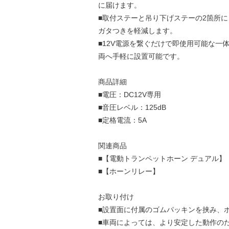
に届けます。
■取付ステーと吊り下げステーの2箇所
ガタつきを軽減します。
■12V電源を繋ぐだけで即使用可能な一
両へ手軽に設置可能です。
商品詳細
■電圧：DC12V専用
■音圧レベル：125dB
■定格電流：5A
関連商品
■【電動トランペットホーン デュアル】
■【ホーンリレー】
お取り付け
■設置面に付属のゴムパッキンを挟み、
■車両によっては、より安定した動作の