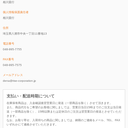
相川貴行
個人情報保護責任者
相川貴行
住所
埼玉県八潮市中央一丁目11番地13
電話番号
048-995-7755
FAX番号
048-995-7575
メールアドレス
dena@rise-corporation.jp
支払い・配送時期について
在庫保有商品は、入金確認後翌営業日に発送（一部商品を除く）させて頂きます。
また、商品代引をご希望のお客様に関しましては、営業日当日15時までのご注文は当日発
送（一部商品を除く）、15時以降または定休日のご注文は翌営業日の発送とさせていただ
きます。
なお、お取り寄せ、入荷待ちの商品に関しましては、納期のご連絡をメール、TEL、FAX
いずれかにて連絡させていただきます。