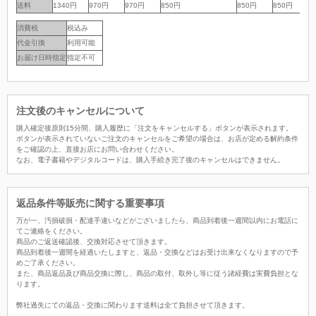
送料
送料
1340円
970円
970円
850円
850円
850円
8
消費税
税込み
代金引換
利用可能
お届け日時指定
指定不可
注文後のキャンセルについて
購入確定後原則15分間、購入履歴に「注文をキャンセルする」ボタンが表示されます。
ボタンが表示されていないご注文のキャンセルをご希望の場合は、お店が定める解約条件
をご確認の上、直接お店にお問い合わせください。
なお、電子書籍やデジタルコードは、購入手続き完了後のキャンセルはできません。
返品条件等販売に関する重要事項
万が一、汚損破損・配達手違いなどがございましたら、商品到着後一週間以内にお電話に
てご連絡をください。
商品のご返送確認後、交換対応させて頂きます。
商品到着後一週間を経過いたしますと、返品・交換などはお受け出来なくなりますので予
めご了承ください。
また、商品返品及び商品交換に際し、商品の取付、取外し等に従う諸経費は実費負担とな
ります。
弊社過失にての返品・交換に関わります送料は全て負担させて頂きます。