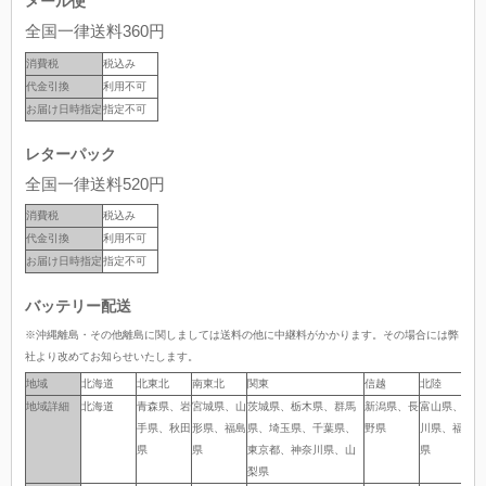
メール便
全国一律送料360円
消費税
税込み
代金引換
利用不可
お届け日時指定
指定不可
レターパック
全国一律送料520円
消費税
税込み
代金引換
利用不可
お届け日時指定
指定不可
バッテリー配送
※沖縄離島・その他離島に関しましては送料の他に中継料がかかります。その場合には弊
社より改めてお知らせいたします。
地域
地域
北海道
北東北
南東北
関東
信越
北陸
中
地域詳細
地域詳細
北海道
青森県、岩
宮城県、山
茨城県、栃木県、群馬
新潟県、長
富山県、石
岐
手県、秋田
形県、福島
県、埼玉県、千葉県、
野県
川県、福井
岡
県
県
東京都、神奈川県、山
県
県
梨県