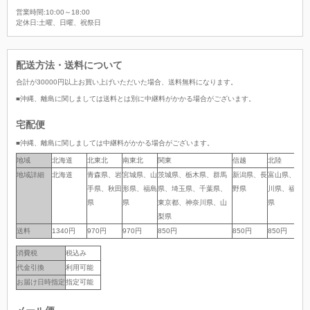
営業時間:10:00～18:00
定休日:土曜、日曜、祝祭日
配送方法・送料について
合計が
30000
円以上お買い上げいただいた場合、
送料無料
になります。
■沖縄、離島に関しましては送料とは別に中継料がかかる場合がございます。
宅配便
■沖縄、離島に関しましては中継料がかかる場合がございます。
地域
地域
北海道
北東北
南東北
関東
信越
北陸
中
地域詳細
地域詳細
北海道
青森県、岩
宮城県、山
茨城県、栃木県、群馬
新潟県、長
富山県、石
岐
手県、秋田
形県、福島
県、埼玉県、千葉県、
野県
川県、福井
岡
県
県
東京都、神奈川県、山
県
県
梨県
送料
送料
1340円
970円
970円
850円
850円
850円
8
消費税
税込み
代金引換
利用可能
お届け日時指定
指定可能