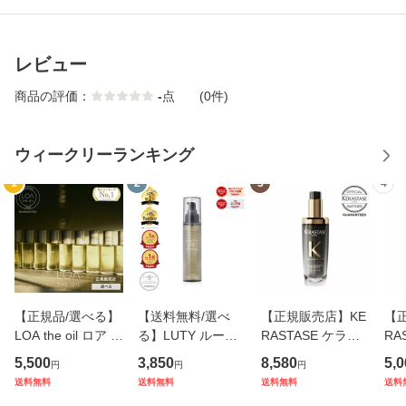
レビュー
商品の評価：
-
点
(0件)
ウィークリーランキング
1
2
3
4
【正規品/選べる】
【送料無料/選べ
【正規販売店】KE
【
LOA the oil ロア ザ
る】LUTY ルーテ
RASTASE ケラス
RA
オイル 100ml ブラ
ィー ヘアオイル ス
ターゼ CH ユイル
ター
5,500
3,850
8,580
5,0
円
円
円
ンシュ / シトラス
ムース/モイスト (1
クロノロジスト N
ド
送料無料
送料無料
送料無料
送料
ベール / ジャスミ
00ml / 日本製) ゴ
75ml ヘアオイル
ス R 