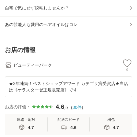
自宅で気にせず脱毛しませんか？
あの芸能人も愛用のヘアオイルはコレ
お店の情報
ビューティーパーク
0
★3年連続！ベストショップアワード カテゴリ賞受賞店★当店
は《ケラスターゼ正規販売店》です
4.6
お店の評価：
点
(
30
件
)
連絡・応対
配送スピード
梱包
4.7
4.6
4.7