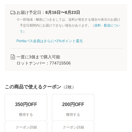
お届け予定日：
8月16日〜8月23日
※一部地域・離島につきましては、送料が発生する場合や表示のお届け
予定日期間内にお届けできない場合があります。（
送料・配送につい
て
）
Pontaパス会員はさらに+1%ポイント還元
一度に
3
個まで購入可能
ロットナンバー：
774715506
この商品で使えるクーポン
（
2
枚）
350
円OFF
200
円OFF
獲得する
獲得する
クーポン詳細
クーポン詳細