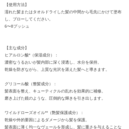
【使用方法】
濡れた髪またはタオルドライした髪の中間から毛先にかけて塗布
し、ブローしてください。
6〜8プッシュ
【主な成分】
ヒアルロン酸*（保湿成分）：
濃密なうるおいが髪内部に深く浸透し、水分を保持。
乾燥を防ぎながら、上質な光沢を湛えた髪へと導きます。
グリコール酸（整髪成分）：
髪表面を整え、キューティクルの乱れを効果的に補修。
磨き上げた鏡のような、圧倒的な輝きを引き出します。
ワイルドローズオイル**（艶髪保護成分）：
乾燥や外的要因によるダメージから髪を保護。
髪表面に薄く均一なヴェールを形成し、髪に重さを与えることな