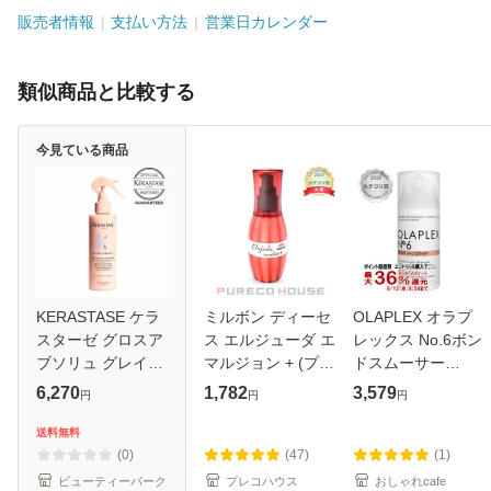
販売者情報
支払い方法
営業日カレンダー
類似商品と比較する
今見ている商品
KERASTASE ケラ
ミルボン ディーセ
OLAPLEX オラプ
スターゼ グロスア
ス エルジューダ エ
レックス No.6ボン
ブソリュ グレイズ
マルジョン + (プラ
ドスムーサー
ミルク 190mL ヘ
ス) (ヘアトリート
100ml[洗い流さな
6,270
1,782
3,579
円
円
円
アミルク サロン専
メント) 120g
いトリートメント
売 水光 ツヤ髪 し
スタイリング]
送料無料
っとり さらさら く
(6045601)
(0)
(47)
(1)
せ毛 枝毛 ギ
ビューティーパーク
プレコハウス
おしゃれcafe