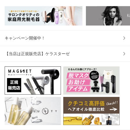
ンドレ / ラテロー
ールデン ホホバオ
【メーカー認証正
ル
ズ / ネロリスモー
イル配合【LDKヘ
規販売店】ロレア
正
クティ
アオイル1位獲
ル けらすたーぜ
ア
キャンペーン開催中！
【当店は正規販売店】ケラスターゼ