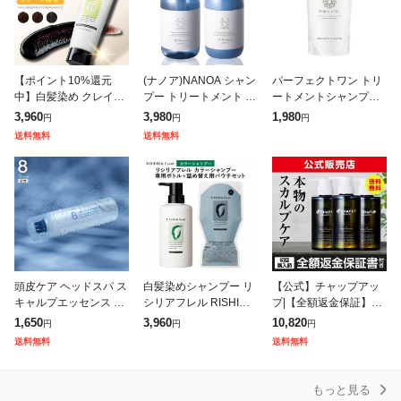
【ポイント10%還元
(ナノア)NANOA シャン
パーフェクトワン トリ
中】白髪染め クレイク
プー トリートメント セ
ートメントシャンプー
リームシャンプー リシ
ット 医師が大注目の ケ
つめかえ用 320ml 新日
3,960
3,980
1,980
円
円
円
リアフレル [ワンステッ
ラチン ヒト幹細胞 ノン
本製薬 公式通販 オール
送料無料
送料無料
プカラー クリームシャ
シリコン アミノ酸シャ
インワン シャンプー コ
ンプー (240g
ンプー
ンディ
頭皮ケア ヘッドスパ ス
白髪染めシャンプー リ
【公式】チャップアッ
キャルプエッセンス ス
シリアフレル RISHIRIA
プ|【全額返金保証】送
カルプ 頭皮用美容液 エ
Furel カラーシャンプー
料無料 シャンプー 300
1,650
3,960
10,820
円
円
円
イトザタラソユー 8 TH
専用ボトル+ 詰め替え
ml × 3本 オーガニック
送料無料
送料無料
E THALASSO u CBD
用 パウチ (240m
ノンシリコン スカルプ
シャンプ
もっと見る