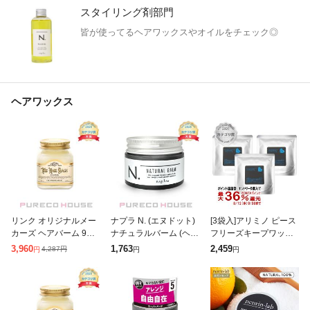
スタイリング剤部門
皆が使ってるヘアワックスやオイルをチェック◎
ヘアワックス
リンク オリジナルメー
ナプラ N. (エヌドット)
[3袋入]アリミノ ピース
カーズ ヘアバーム 997
ナチュラルバーム (ヘア
フリーズキープワック
(ヘアワックス) 70g
ワックス&ハンドクリー
ス(ブラック)詰替80g×3
3,960
1,763
2,459
4,287
円
円
円
円
ム) 45g
袋[ヘアスタイリング]
[メール便発送OK](6008
7