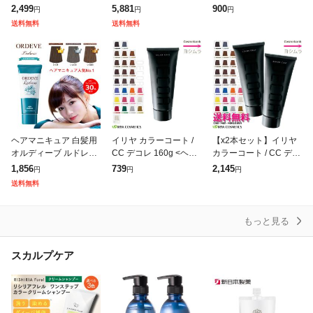
2個セット ヘアカラー
アカラー カラーリング
ィーブ 80g ヘアカラー
2,499
5,881
900
円
円
円
ミルボン
女性用 カラーリング
送料無料
送料無料
ヘアマニキュア 白髪用
イリヤ カラーコート /
【x2本セット】イリヤ
オルディーブ ルドレス
CC デコレ 160g <ヘア
カラーコート / CC デコ
1個 ヘアカラー ミルボ
マニキュア|全27色> IRI
レ 160g <ヘアマニキュ
1,856
739
2,145
円
円
円
ン
YA COSMETICS【 業務
ア|全27色> IRIYA COS
送料無料
用/プロ用
METICS【
もっと見る
スカルプケア