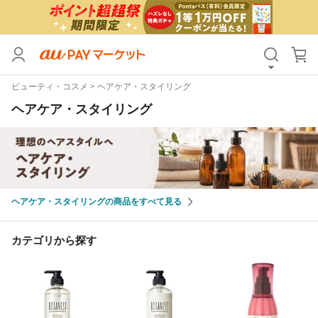
カテゴリ
すべて
ビューティ・コスメ
ヘアケア・スタイリング
価格
すべて
ヘアケア・スタイリング
支払い方法
すべて
その他の条件
送料無料
タイムセール
ヘアケア・スタイリングの商品をすべて見る
Pontaパス特典対象すべて
ポイントUPセレクトのみ
カテゴリから探す
サンキュー配送対象
レビューキャンペーン
キーワード