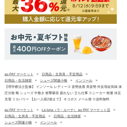
au PAY マーケット
>
日用品・文房具・手芸用品
>
日用品・生活雑貨
>
シューズ関連小物
>
インソール
>
【理学療法士監修】 インソール レディース 姿勢改善 美姿勢 外反母趾気味 体
圧分散 靴 シューズ 中敷き 衝撃吸収 疲れない 立ち仕事 スニーカー 軽量 休足
充電 リカバリー 【お一人様2個まで】 ネコポス メール便 ※送料無料
au PAY マーケット
>
La luna（ラ・ルーナ） au PAY マーケット店
>
日用品・文房具・手芸用品
>
日用品・生活雑貨
>
シューズ関連小物
>
インソール
>