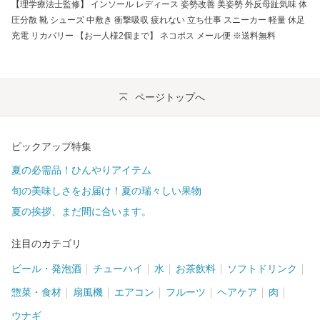
【理学療法士監修】 インソール レディース 姿勢改善 美姿勢 外反母趾気味 体
圧分散 靴 シューズ 中敷き 衝撃吸収 疲れない 立ち仕事 スニーカー 軽量 休足
充電 リカバリー 【お一人様2個まで】 ネコポス メール便 ※送料無料
ページトップへ
ピックアップ特集
夏の必需品！ひんやりアイテム
旬の美味しさをお届け！夏の瑞々しい果物
夏の挨拶、まだ間に合います。
注目のカテゴリ
ビール・発泡酒
チューハイ
水
お茶飲料
ソフトドリンク
惣菜・食材
扇風機
エアコン
フルーツ
ヘアケア
肉
ウナギ