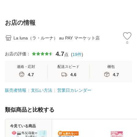
ション ゴムサンダ
ヒール レディース
ドトゥ 3.5cm ロー
cmヒ
ル 3.5cmヒール ウ
26秋冬新作 外反母
ヒール 26秋冬新色
ス 
ェッジサンダル レ
趾気味 甲高 幅広
アレッタ 痛くない
冠婚
ディース ジュート
全17色 黒 20-27c
外反母趾気味 甲高
幅広
お店の情報
ブラッ
m 究極のプ
ブ
外
La luna（ラ・ルーナ） au PAY マーケット店
0
4.7
お店の評価：
点
(
19
件
)
連絡・応対
配送スピード
梱包
4.7
4.6
4.7
販売者情報
支払い方法
営業日カレンダー
類似商品と比較する
今見ている商品