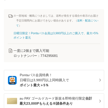
※一部地域・離島につきましては、送料が発生する場合や表示のお届け
予定日期間内にお届けできない場合があります。（
送料・配送につい
て
）
日曜日限定！Pontaパス会員は3,980円以上のご購入で、最大+5%
ポイント還元
一度に
2
個まで購入可能
ロットナンバー：
774295681
Pontaパス
会員特典！
日曜日は
3,980
円以上同時購入で
ポイント最大＋
5
％
au PAY ゴールドカード新規＆即時発行限定
合計
最大23,000Pもらえる※諸条件あり