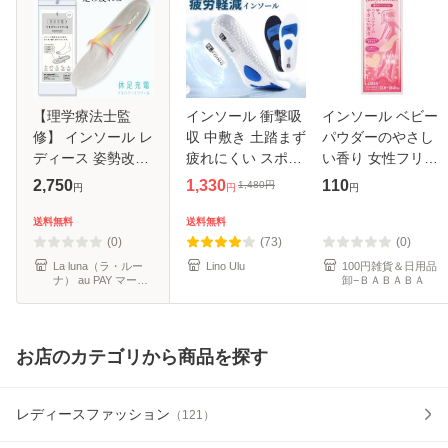
【理学療法士監
インソール 衝撃吸
インソール ベビー
修】 インソール レ
収 中敷き 土踏まず
パウダーのやさし
ディース 姿勢改善
疲れにくい スポー
い香り 女性フリー
美姿勢 外反母趾気
ツ スニーカー ラン
サイズ(21〜26cm)
2,750
1,330
110
1,480
円
円
円
円
味 体圧分散 靴 シ
ニング アーチ メン
(100円ショップ
ューズ 中敷き 衝撃
ズ レディース リノ
100円均一 100均
送料無料
送料無料
吸収 疲れない 立ち
ウルインソール リ
一 100均)
(0)
(73)
(0)
仕事 ス
ノウ
La luna（ラ・ルー
Lino Ulu
100円雑貨＆日用品
ナ） au PAY マーケ
卸−ＢＡＢＡＢＡ
ット店
お店のカテゴリから商品を探す
レディースファッション
（
121
）