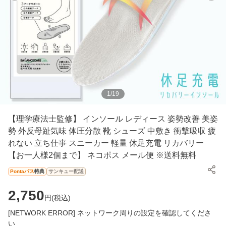
1
/
19
【理学療法士監修】 インソール レディース 姿勢改善 美姿
勢 外反母趾気味 体圧分散 靴 シューズ 中敷き 衝撃吸収 疲
れない 立ち仕事 スニーカー 軽量 休足充電 リカバリー
【お一人様2個まで】 ネコポス メール便 ※送料無料
Pontaパス
特典
サンキュー配送
2,750
円(
税込
)
[NETWORK ERROR] ネットワーク周りの設定を確認してくださ
い