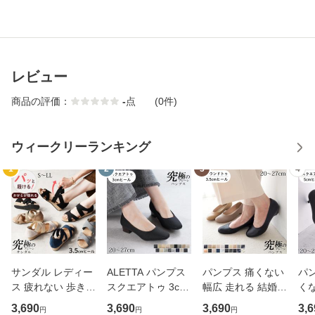
レビュー
商品の評価：
-
点
(0件)
ウィークリーランキング
1
2
3
4
サンダル レディー
ALETTA パンプス
パンプス 痛くない
パン
ス 疲れない 歩きや
スクエアトゥ 3cm
幅広 走れる 結婚式
くな
すい もちもちクッ
ヒール チャンキー
黒 ぺたんこ ラウン
黒 
3,690
3,690
3,690
3,6
円
円
円