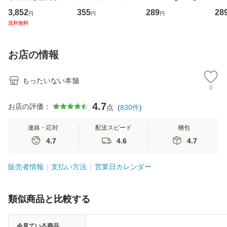
専門職の看護マネ
キューンレコード
のがかり / [CD]
産限
3,852
355
289
28
円
円
円
ジメントスキル 改
[CD]【メール便送
【メール便送料無
翔太
送料無料
訂第3版 (看護学テ
料無料】
料】
[C
キストNiCE) / 手島
料
恵 藤本幸三 / 南江
お店の情報
堂 [単行
もったいない本舗
0
4.7
お店の評価：
点
(
830
件
)
連絡・応対
配送スピード
梱包
4.7
4.6
4.7
販売者情報
支払い方法
営業日カレンダー
類似商品と比較する
今見ている商品