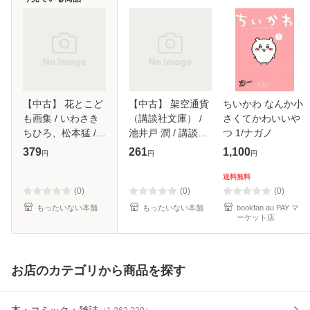
【中古】 花とこど
【中古】 架空通貨
ちいかわ なんか小
も画集 / いわさき
（講談社文庫） /
さくてかわいいや
ちひろ、松本猛 /
池井戸 潤 / 講談社
つ 1/ナガノ
岩崎書店 [ペーパー
[文庫]【メール便送
379
261
1,100
円
円
円
バック]【メール便
料無料】
送料無料】
送料無料
(0)
(0)
(0)
もったいない本舗
もったいない本舗
bookfan au PAY マ
ーケット店
お店のカテゴリから商品を探す
本・コミック・雑誌