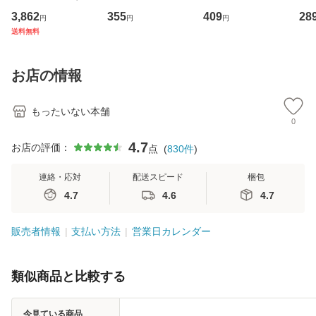
専門職の看護マネ
キューンレコード
その正しい理解と
のがか
3,862
355
409
28
円
円
円
ジメントスキル 改
[CD]【メール便送
克服法 (SB新書 57
【
送料無料
訂第3版 (看護学テ
料無料】
2) / 岡田尊司 / Ｓ
料
キストNiCE) / 手島
Ｂクリエイティブ
恵 藤本幸三 / 南江
[新書]【メール便送
お店の情報
堂 [単行
料無料】
もったいない本舗
0
4.7
お店の評価：
点
(
830
件
)
連絡・応対
配送スピード
梱包
4.7
4.6
4.7
販売者情報
支払い方法
営業日カレンダー
類似商品と比較する
今見ている商品