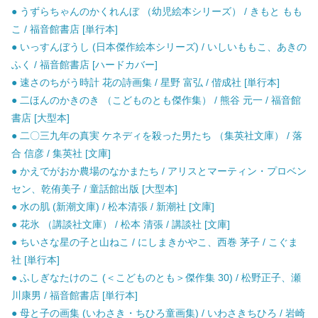
● うずらちゃんのかくれんぼ （幼児絵本シリーズ） / きもと もも
こ / 福音館書店 [単行本]
● いっすんぼうし (日本傑作絵本シリーズ) / いしいももこ、あきの
ふく / 福音館書店 [ハードカバー]
● 速さのちがう時計 花の詩画集 / 星野 富弘 / 偕成社 [単行本]
● 二ほんのかきのき （こどものとも傑作集） / 熊谷 元一 / 福音館
書店 [大型本]
● 二〇三九年の真実 ケネディを殺った男たち （集英社文庫） / 落
合 信彦 / 集英社 [文庫]
● かえでがおか農場のなかまたち / アリスとマーティン・プロベン
セン、乾侑美子 / 童話館出版 [大型本]
● 水の肌 (新潮文庫) / 松本清張 / 新潮社 [文庫]
● 花氷 （講談社文庫） / 松本 清張 / 講談社 [文庫]
● ちいさな星の子と山ねこ / にしまきかやこ、西巻 茅子 / こぐま
社 [単行本]
● ふしぎなたけのこ (＜こどものとも＞傑作集 30) / 松野正子、瀬
川康男 / 福音館書店 [単行本]
● 母と子の画集 (いわさき・ちひろ童画集) / いわさきちひろ / 岩崎