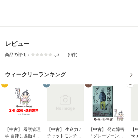
レビュー
商品の評価：
-
点
(0件)
ウィークリーランキング
1
2
3
4
【中古】 看護管理
【中古】 生命力 /
【中古】 発達障害
【中
学 自律し協働する
チャットモンチー /
「グレーゾーン」
You