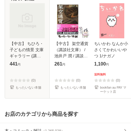
【中古】 ちひろ・
【中古】 架空通貨
ちいかわ なんか小
子どもの情景 文庫
（講談社文庫） /
さくてかわいいや
ギャラリー (講談
池井戸 潤 / 講談社
つ 1/ナガノ
社文庫) / いわさき
[文庫]【メール便送
441
261
1,100
円
円
円
ちひろ絵本美術
料無料】
館、岩崎 ちひろ /
送料無料
講談社 [文庫]【メ
(0)
(0)
(0)
ール便送料
もったいない本舗
もったいない本舗
bookfan au PAY マ
ーケット店
お店のカテゴリから商品を探す
本・コミック・雑誌
（
1,265,028
）