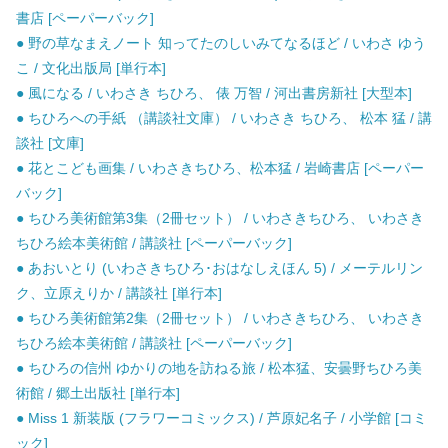
書店 [ペーパーバック]
● 野の草なまえノート 知ってたのしいみてなるほど / いわさ ゆう
こ / 文化出版局 [単行本]
● 風になる / いわさき ちひろ、 俵 万智 / 河出書房新社 [大型本]
● ちひろへの手紙 （講談社文庫） / いわさき ちひろ、 松本 猛 / 講
談社 [文庫]
● 花とこども画集 / いわさきちひろ、松本猛 / 岩崎書店 [ペーパー
バック]
● ちひろ美術館第3集（2冊セット） / いわさきちひろ、 いわさき
ちひろ絵本美術館 / 講談社 [ペーパーバック]
● あおいとり (いわさきちひろ･おはなしえほん 5) / メーテルリン
ク、立原えりか / 講談社 [単行本]
● ちひろ美術館第2集（2冊セット） / いわさきちひろ、 いわさき
ちひろ絵本美術館 / 講談社 [ペーパーバック]
● ちひろの信州 ゆかりの地を訪ねる旅 / 松本猛、安曇野ちひろ美
術館 / 郷土出版社 [単行本]
● Miss 1 新装版 (フラワーコミックス) / 芦原妃名子 / 小学館 [コミ
ック]