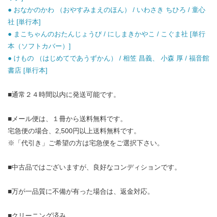
● おなかのかわ （おやすみまえのほん） / いわさき ちひろ / 童心
社 [単行本]
● まこちゃんのおたんじょうび / にしまきかやこ / こぐま社 [単行
本（ソフトカバー）]
● けもの （はじめてであうずかん） / 相笠 昌義、 小森 厚 / 福音館
書店 [単行本]
■通常２４時間以内に発送可能です。
■メール便は、１冊から送料無料です。
宅急便の場合、2,500円以上送料無料です。
※「代引き」ご希望の方は宅急便をご選択下さい。
■中古品ではございますが、良好なコンディションです。
■万が一品質に不備が有った場合は、返金対応。
■クリーニング済み。