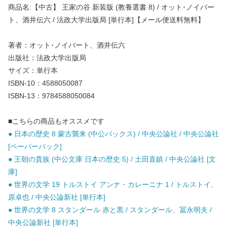
商品名:【中古】 王家の谷 新装版 (教養選書 8) / オット･ノイバー
ト、酒井伝六 / 法政大学出版局 [単行本]【メール便送料無料】
著者：オット･ノイバート、酒井伝六
出版社：法政大学出版局
サイズ：単行本
ISBN-10：4588050087
ISBN-13：9784588050084
■こちらの商品もオススメです
● 日本の歴史 8 蒙古襲来 (中公バックス) / 中央公論社 / 中央公論社
[ペーパーバック]
● 王朝の貴族 (中公文庫 日本の歴史 5) / 土田直鎮 / 中央公論社 [文
庫]
● 世界の文学 19 トルストイ アンナ・カレーニナ 1 / トルストイ、
原卓也 / 中央公論新社 [単行本]
● 世界の文学 8 スタンダール 赤と黒 / スタンダール、冨永明夫 /
中央公論新社 [単行本]