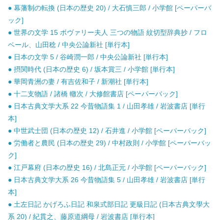
● 幕藩制の転換 (日本の歴史 20) / 大石慎三郎 / 小学館 [ペーパーバ
ック]
● 世界の文学 15 ボヴァリー夫人 三つの物語 紋切型辞典抄 / フロ
ベール、山田稔 / 中央公論新社 [単行本]
● 日本の文学 5 / 谷崎潤一郎 / 中央公論新社 [単行本]
● 摂関時代 (日本の歴史 6) / 坂本賞三 / 小学館 [単行本]
● 華岡青洲の妻 / 有吉佐和子 / 新潮社 [単行本]
● 十二支物語 / 諸橋 轍次 / 大修館書店 [ペーパーバック]
● 日本古典文学大系 22 今昔物語集 1 / 山田孝雄 / 岩波書店 [単行
本]
● 中世武士団 (日本の歴史 12) / 石井進 / 小学館 [ペーパーバック]
● 労働者と農民 (日本の歴史 29) / 中村政則 / 小学館 [ペーパーバッ
ク]
● 江戸幕府 (日本の歴史 16) / 北島正元 / 小学館 [ペーパーバック]
● 日本古典文学大系 26 今昔物語集 5 / 山田孝雄 / 岩波書店 [単行
本]
● 土左日記 かげろふ日記 和泉式部日記 更級日記 (日本古典文學大
系 20) / 紀貫之、藤原道綱母 / 岩波書店 [単行本]