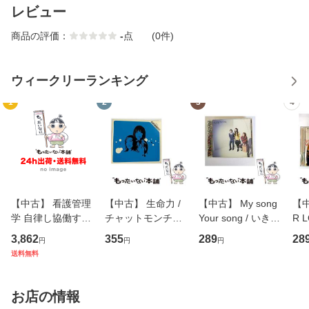
レビュー
商品の評価：
-
点
(0件)
ウィークリーランキング
1
2
3
4
【中古】 看護管理
【中古】 生命力 /
【中古】 My song
【中
学 自律し協働する
チャットモンチー /
Your song / いきも
R 
専門職の看護マネ
キューンレコード
のがかり / [CD]
産限
3,862
355
289
28
円
円
円
ジメントスキル 改
[CD]【メール便送
【メール便送料無
翔太
送料無料
訂第3版 (看護学テ
料無料】
料】
[C
キストNiCE) / 手島
料
恵 藤本幸三 / 南江
お店の情報
堂 [単行