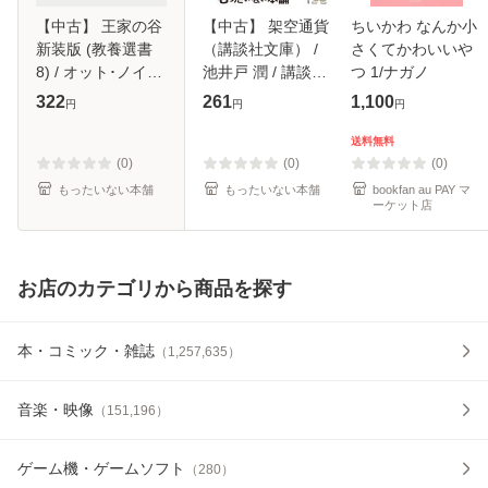
【中古】 王家の谷
【中古】 架空通貨
ちいかわ なんか小
新装版 (教養選書
（講談社文庫） /
さくてかわいいや
8) / オット･ノイバ
池井戸 潤 / 講談社
つ 1/ナガノ
ート、酒井伝六 /
[文庫]【メール便送
322
261
1,100
円
円
円
法政大学出版局 [単
料無料】
行本]【メール便送
送料無料
料無料】
(0)
(0)
(0)
もったいない本舗
もったいない本舗
bookfan au PAY マ
ーケット店
お店のカテゴリから商品を探す
本・コミック・雑誌
（
1,257,635
）
音楽・映像
（
151,196
）
ゲーム機・ゲームソフト
（
280
）