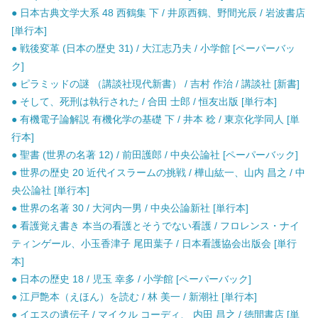
● 日本古典文学大系 48 西鶴集 下 / 井原西鶴、野間光辰 / 岩波書店
[単行本]
● 戦後変革 (日本の歴史 31) / 大江志乃夫 / 小学館 [ペーパーバッ
ク]
● ピラミッドの謎 （講談社現代新書） / 吉村 作治 / 講談社 [新書]
● そして、死刑は執行された / 合田 士郎 / 恒友出版 [単行本]
● 有機電子論解説 有機化学の基礎 下 / 井本 稔 / 東京化学同人 [単
行本]
● 聖書 (世界の名著 12) / 前田護郎 / 中央公論社 [ペーパーバック]
● 世界の歴史 20 近代イスラームの挑戦 / 樺山紘一、山内 昌之 / 中
央公論社 [単行本]
● 世界の名著 30 / 大河内一男 / 中央公論新社 [単行本]
● 看護覚え書き 本当の看護とそうでない看護 / フロレンス・ナイ
ティンゲール、小玉香津子 尾田葉子 / 日本看護協会出版会 [単行
本]
● 日本の歴史 18 / 児玉 幸多 / 小学館 [ペーパーバック]
● 江戸艶本（えほん）を読む / 林 美一 / 新潮社 [単行本]
● イエスの遺伝子 / マイクル コーディ、 内田 昌之 / 徳間書店 [単