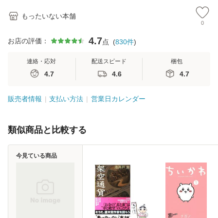
もったいない本舗
0
4.7
お店の評価：
点
(
830
件
)
連絡・応対
配送スピード
梱包
4.7
4.6
4.7
販売者情報
支払い方法
営業日カレンダー
類似商品と比較する
今見ている商品